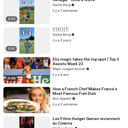
Sénégal - Côte d’Ivoire
Sacha Borg
il y a 7 semaines
2:03
🇫🇷🇮🇹
Sacha Borg
il y a 2 jours
0:31
Elis magic takes the top spot | Top 3
Assists Week 23
Major League Soccer
il y a 9 ans
0:49
How a French Chef Makes France's
Most Famous Fish Dish
Bon Appétit
il y a 2 semaines
14:11
Les Films Hunger Games reviennent
au Cinéma