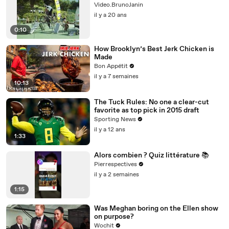
Video.BrunoJanin
il y a 20 ans
0:10
How Brooklyn’s Best Jerk Chicken is
Made
Bon Appétit
il y a 7 semaines
10:13
The Tuck Rules: No one a clear-cut
favorite as top pick in 2015 draft
Sporting News
il y a 12 ans
1:33
Alors combien ? Quiz littérature 📚
Pierrespectives
il y a 2 semaines
1:15
Was Meghan boring on the Ellen show
on purpose?
Wochit