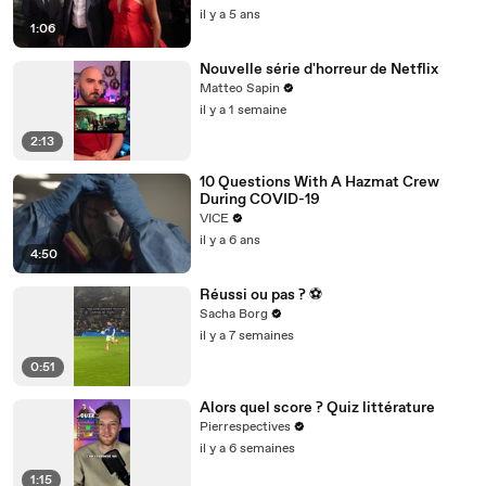
il y a 5 ans
1:06
Nouvelle série d'horreur de Netflix
Matteo Sapin
il y a 1 semaine
2:13
10 Questions With A Hazmat Crew
During COVID-19
VICE
il y a 6 ans
4:50
Réussi ou pas ? ⚽️
Sacha Borg
il y a 7 semaines
0:51
Alors quel score ? Quiz littérature
Pierrespectives
il y a 6 semaines
1:15