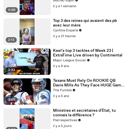
Matteo Sapin
il y a 1 semaine
0:56
Top 3 des reines qui avaient des pb
avec leur mère
Cynthia Enparle
il y a 21 heures
2:13
Keel's top 3 tackles of Week 23 |
ExtraTime Live driven by Continental
Major League Soccer
il y a 9 ans
2:33
Texans Must Rely On ROOKIE QB
Davis Mills As They Face HUGE Game
Against The Panthers: TNF Preview
The Fumble
il y a 5 ans
3:07
Ministres et secrétaires d'État, tu
connais la différence ?
Pierrespectives
il y a 5 jours