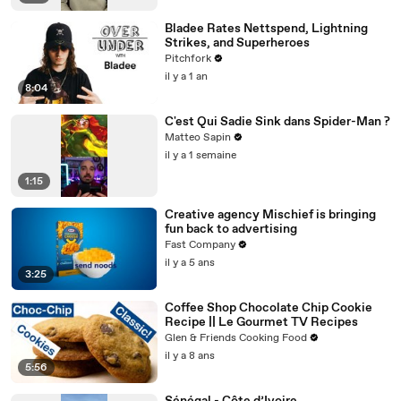
Bladee Rates Nettspend, Lightning
Strikes, and Superheroes
Pitchfork
il y a 1 an
8:04
C'est Qui Sadie Sink dans Spider-Man ?
Matteo Sapin
il y a 1 semaine
1:15
Creative agency Mischief is bringing
fun back to advertising
Fast Company
il y a 5 ans
3:25
Coffee Shop Chocolate Chip Cookie
Recipe || Le Gourmet TV Recipes
Glen & Friends Cooking Food
il y a 8 ans
5:56