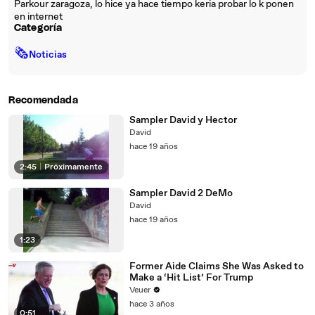
Parkour zaragoza, lo hice ya hace tiempo keria probar lo k ponen
en internet
Categoría
🗞
Noticias
Recomendada
Sampler David y Hector
David
hace 19 años
2:45
|
Próximamente
Sampler David 2 DeMo
David
hace 19 años
1:23
Former Aide Claims She Was Asked to
Make a ‘Hit List’ For Trump
Veuer
hace 3 años
0:51