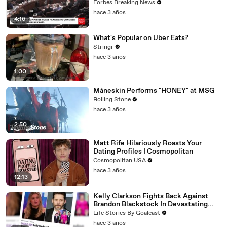
Vote For A Continuing Resolution'
Forbes Breaking News
hace 3 años
4:16
What's Popular on Uber Eats?
Stringr
hace 3 años
1:00
Måneskin Performs "HONEY" at MSG
Rolling Stone
hace 3 años
2:50
Matt Rife Hilariously Roasts Your
Dating Profiles | Cosmopolitan
Cosmopolitan USA
hace 3 años
12:13
Kelly Clarkson Fights Back Against
Brandon Blackstock In Devastating
Divorce Battle
Life Stories By Goalcast
hace 3 años