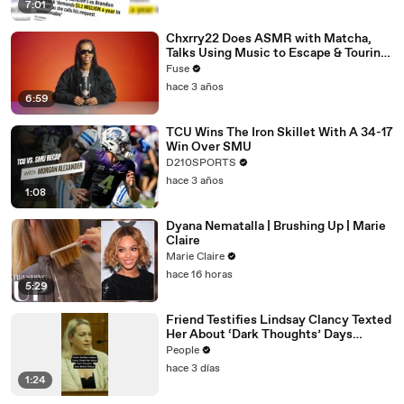
7:01
Chxrry22 Does ASMR with Matcha,
Talks Using Music to Escape & Touring
with The Weeknd
Fuse
hace 3 años
6:59
TCU Wins The Iron Skillet With A 34-17
Win Over SMU
D210SPORTS
hace 3 años
1:08
Dyana Nematalla | Brushing Up | Marie
Claire
Marie Claire
hace 16 horas
5:29
Friend Testifies Lindsay Clancy Texted
Her About ‘Dark Thoughts’ Days
Before Killings
People
hace 3 días
1:24