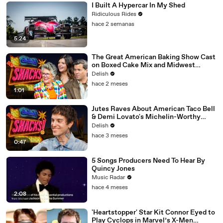
I Built A Hypercar In My Shed
Ridiculous Rides
hace 2 semanas
5:24
The Great American Baking Show Cast
on Boxed Cake Mix and Midwest
Classics
Delish
hace 2 meses
1:01
Jutes Raves About American Taco Bell
& Demi Lovato's Michelin-Worthy
Avocado Toast
Delish
hace 3 meses
0:47
5 Songs Producers Need To Hear By
Quincy Jones
Music Radar
hace 4 meses
2:08
'Heartstopper' Star Kit Connor Eyed to
Play Cyclops in Marvel’s X-Men