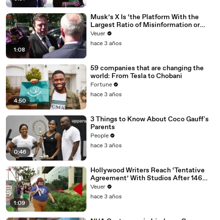
Musk’s X Is ‘the Platform With the
Largest Ratio of Misinformation or
Disinformation’ Amongst All Social
Veuer
Media Platforms
hace 3 años
1:08
59 companies that are changing the
world: From Tesla to Chobani
Fortune
hace 3 años
4:50
3 Things to Know About Coco Gauff's
Parents
People
hace 3 años
0:46
Hollywood Writers Reach ‘Tentative
Agreement’ With Studios After 146
Day Strike
Veuer
hace 3 años
1:09