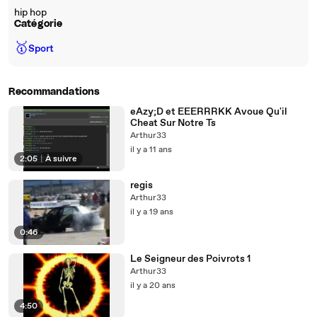
hip hop
Catégorie
🥇
Sport
Recommandations
eAzy;D et EEERRRKK Avoue Qu'il
Cheat Sur Notre Ts
Arthur33
il y a 11 ans
2:05
|
À suivre
regis
Arthur33
il y a 19 ans
0:46
Le Seigneur des Poivrots 1
Arthur33
il y a 20 ans
4:50