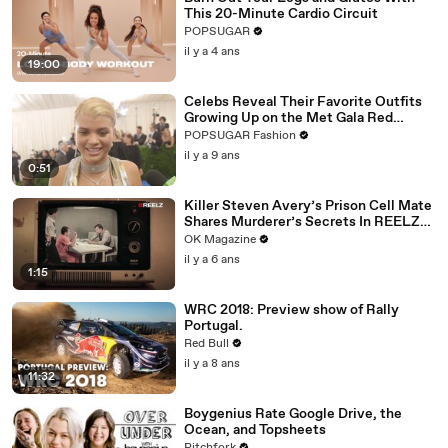
This 20-Minute Cardio Circuit
POPSUGAR
il y a 4 ans
19:00
Celebs Reveal Their Favorite Outfits
Growing Up on the Met Gala Red
Carpet
POPSUGAR Fashion
il y a 9 ans
0:51
Killer Steven Avery’s Prison Cell Mate
Shares Murderer’s Secrets In REELZ
Doc—Watch
OK Magazine
il y a 6 ans
1:15
WRC 2018: Preview show of Rally
Portugal.
Red Bull
il y a 8 ans
11:32
Boygenius Rate Google Drive, the
Ocean, and Topsheets