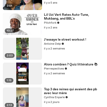
il y a 5 ans
3:01
Lil Uzi Vert Rates Auto-Tune,
Mukbang, and BBL's
Pitchfork
il y a 2 ans
10:37
J’essaye le street workout !
Antoine Delp
il y a 2 semaines
2:03
Alors combien ? Quiz littérature 📚
Pierrespectives
il y a 2 semaines
1:15
Top 3 des reines qui avaient des pb
avec leur mère
Cynthia Enparle
il y a 2 jours
2:13