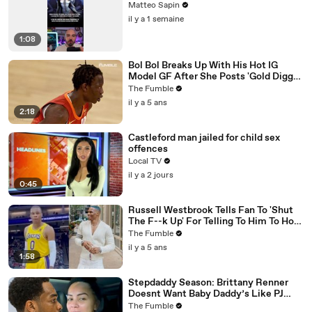
Matteo Sapin
il y a 1 semaine
1:08
Bol Bol Breaks Up With His Hot IG
Model GF After She Posts 'Gold Digger
For Life' In TikTok Video
The Fumble
il y a 5 ans
2:18
Castleford man jailed for child sex
offences
Local TV
il y a 2 jours
0:45
Russell Westbrook Tells Fan To 'Shut
The F--k Up' For Telling To Him To How
To Play Better
The Fumble
il y a 5 ans
1:58
Stepdaddy Season: Brittany Renner
Doesnt Want Baby Daddy’s Like PJ
Washington To Block Her Blessings
The Fumble