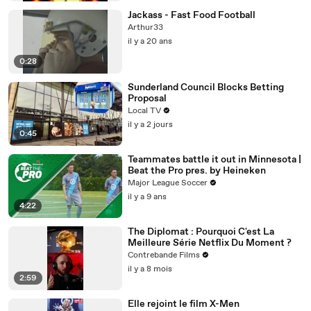
Jackass - Fast Food Football
Arthur33
il y a 20 ans
0:28
Sunderland Council Blocks Betting
Proposal
Local TV
il y a 2 jours
0:45
Teammates battle it out in Minnesota |
Beat the Pro pres. by Heineken
Major League Soccer
il y a 9 ans
4:22
The Diplomat : Pourquoi C'est La
Meilleure Série Netflix Du Moment ?
Contrebande Films
il y a 8 mois
2:59
Elle rejoint le film X-Men