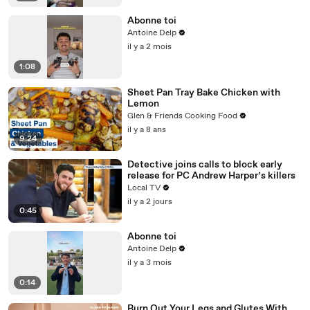
Abonne toi
Antoine Delp
il y a 2 mois
1:08
Sheet Pan Tray Bake Chicken with
Lemon
Glen & Friends Cooking Food
il y a 8 ans
9:24
Detective joins calls to block early
release for PC Andrew Harper’s killers
Local TV
il y a 2 jours
0:45
Abonne toi
Antoine Delp
il y a 3 mois
0:14
Burn Out Your Legs and Glutes With