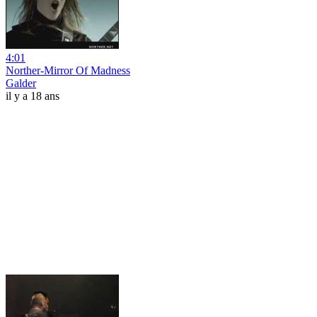
4:01
Norther-Mirror Of Madness
Galder
il y a 18 ans