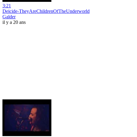
3:21
Deicide-TheyAreChildrenOfTheUnderworld
Galder
il y a 20 ans