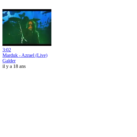
3:02
Marduk - Azrael (Live)
Galder
il y a 18 ans