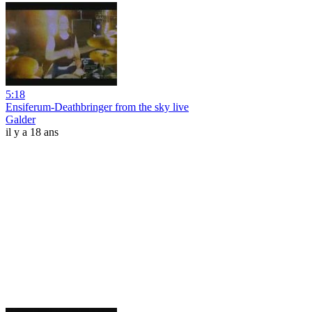
5:18
Ensiferum-Deathbringer from the sky live
Galder
il y a 18 ans