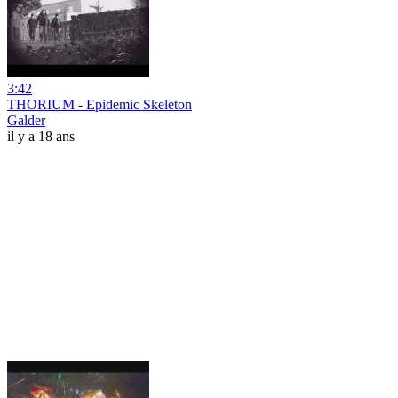
3:42
THORIUM - Epidemic Skeleton
Galder
il y a 18 ans