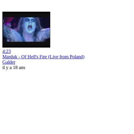
4:23
Marduk - Of Hell's Fire (Live from Poland)
Galder
il y a 18 ans