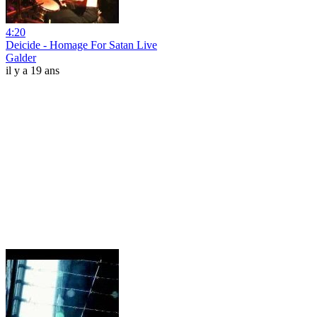
4:20
Deicide - Homage For Satan Live
Galder
il y a 19 ans