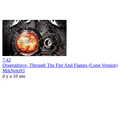
7:42
Dragonforce- Through The Fire And Flames (Long Version)
MrkNeto93
il y a 10 ans