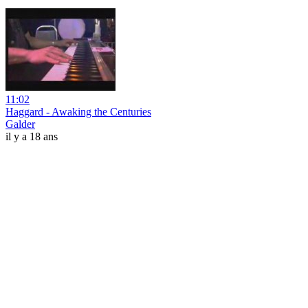
11:02
Haggard - Awaking the Centuries
Galder
il y a 18 ans