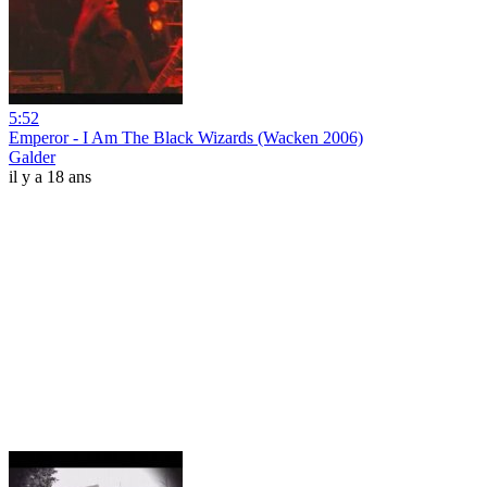
5:52
Emperor - I Am The Black Wizards (Wacken 2006)
Galder
il y a 18 ans