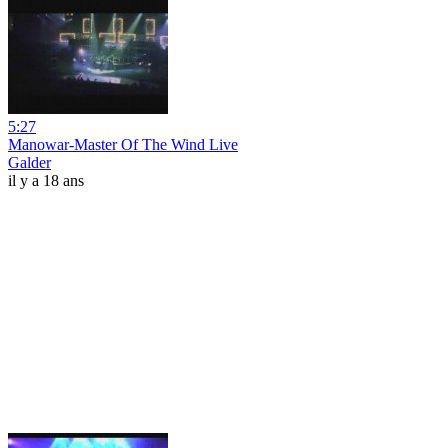
5:27
Manowar-Master Of The Wind Live
Galder
il y a 18 ans