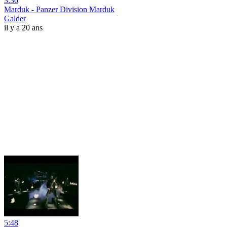
3:30
Marduk - Panzer Division Marduk
Galder
il y a 20 ans
5:48