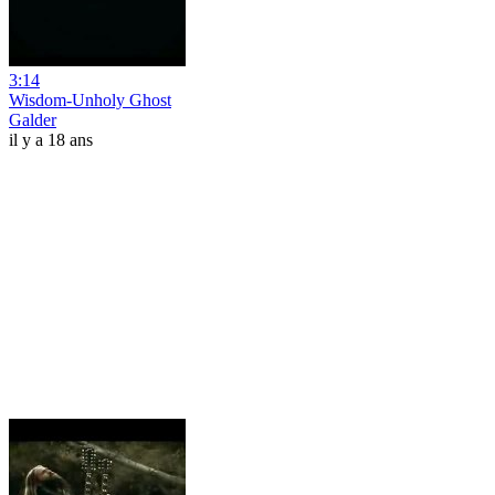
3:14
Wisdom-Unholy Ghost
Galder
il y a 18 ans