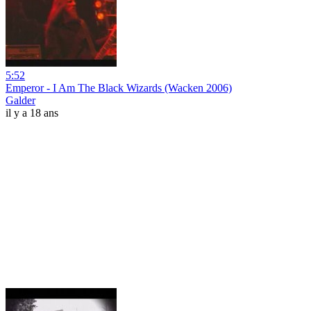
5:52
Emperor - I Am The Black Wizards (Wacken 2006)
Galder
il y a 18 ans