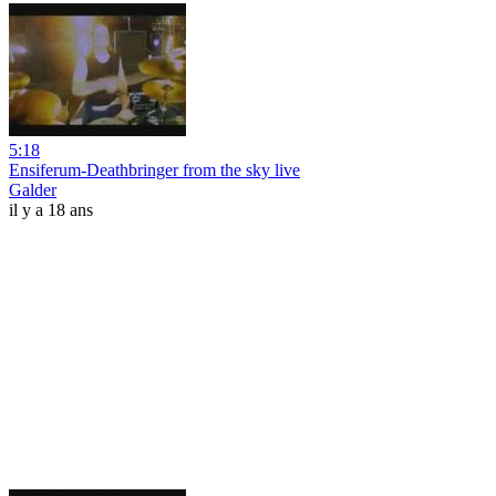
5:18
Ensiferum-Deathbringer from the sky live
Galder
il y a 18 ans