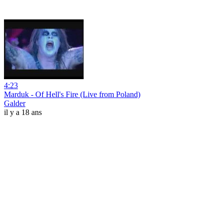
4:23
Marduk - Of Hell's Fire (Live from Poland)
Galder
il y a 18 ans