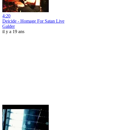
4:20
Deicide - Homage For Satan Live
Galder
il y a 19 ans