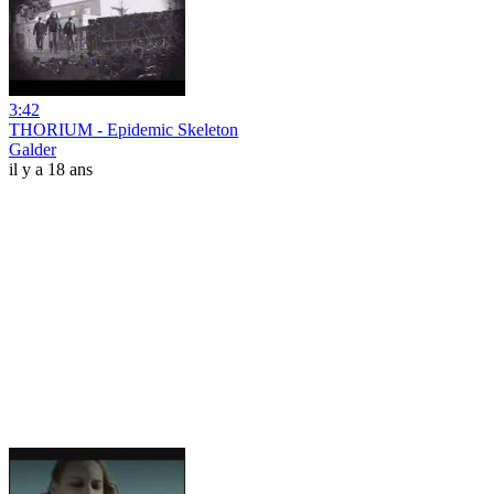
3:42
THORIUM - Epidemic Skeleton
Galder
il y a 18 ans