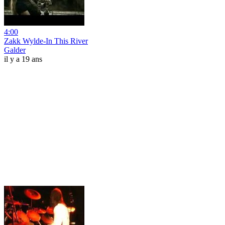
4:00
Zakk Wylde-In This River
Galder
il y a 19 ans