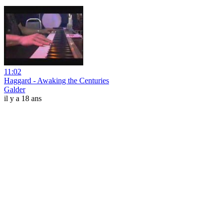
11:02
Haggard - Awaking the Centuries
Galder
il y a 18 ans