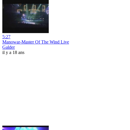
5:27
Manowar-Master Of The Wind Live
Galder
il y a 18 ans