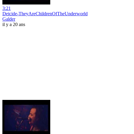
3:21
Deicide-TheyAreChildrenOfTheUnderworld
Galder
il y a 20 ans