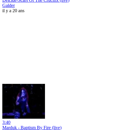
Deicide-Scars Of The Crucifix (live)
Galder
il y a 20 ans
3:40
Marduk - Baptism By Fire (live)