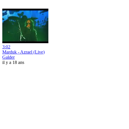
3:02
Marduk - Azrael (Live)
Galder
il y a 18 ans