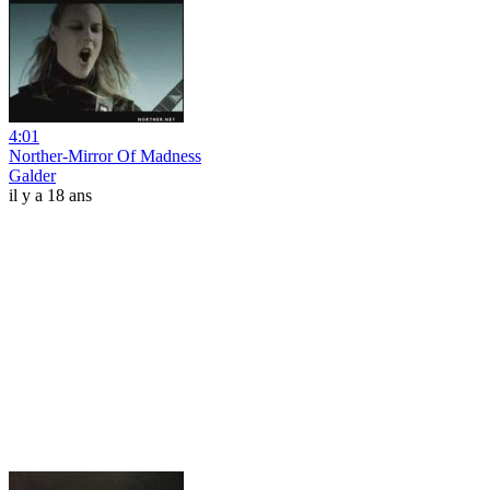
4:01
Norther-Mirror Of Madness
Galder
il y a 18 ans