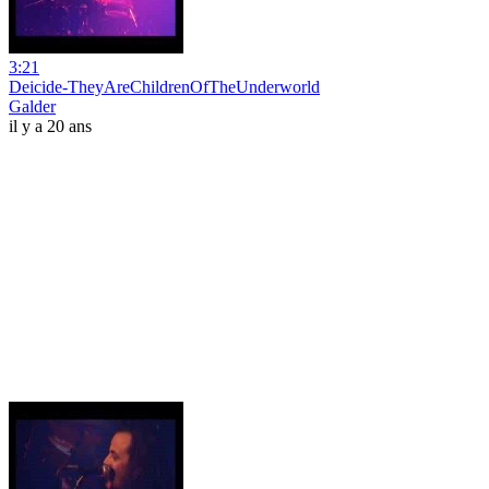
3:21
Deicide-TheyAreChildrenOfTheUnderworld
Galder
il y a 20 ans