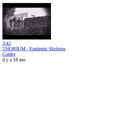
3:42
THORIUM - Epidemic Skeleton
Galder
il y a 18 ans