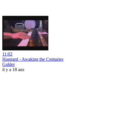
11:02
Haggard - Awaking the Centuries
Galder
il y a 18 ans