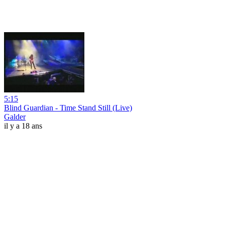
5:15
Blind Guardian - Time Stand Still (Live)
Galder
il y a 18 ans