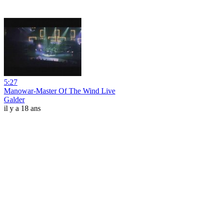
5:27
Manowar-Master Of The Wind Live
Galder
il y a 18 ans