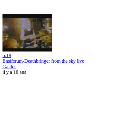
5:18
Ensiferum-Deathbringer from the sky live
Galder
il y a 18 ans