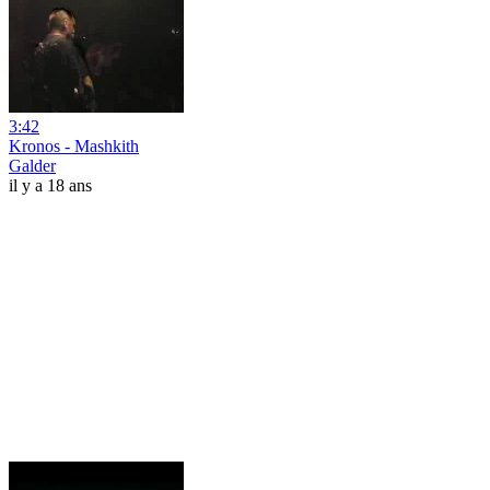
3:42
Kronos - Mashkith
Galder
il y a 18 ans