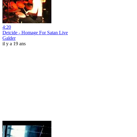
4:20
Deicide - Homage For Satan Live
Galder
il y a 19 ans