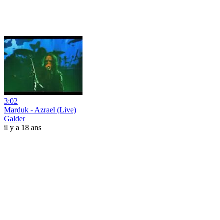
3:02
Marduk - Azrael (Live)
Galder
il y a 18 ans