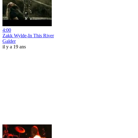
4:00
Zakk Wylde-In This River
Galder
il y a 19 ans