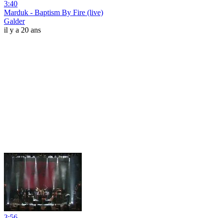
3:40
Marduk - Baptism By Fire (live)
Galder
il y a 20 ans
3:56