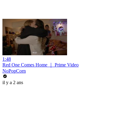
1:48
Red One Comes Home ｜ Prime Video
NoPopCorn
il y a 2 ans