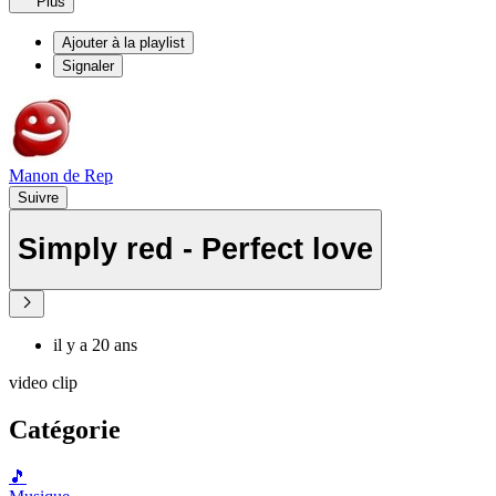
Plus
Ajouter à la playlist
Signaler
Manon de Rep
Suivre
Simply red - Perfect love
il y a 20 ans
video clip
Catégorie
🎵