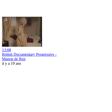
13:08
British Documentary Progressive -
Manon de Rep
il y a 19 ans