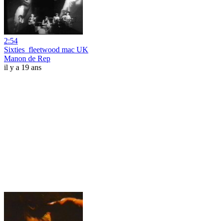
2:54
Sixties_fleetwood mac UK
Manon de Rep
il y a 19 ans