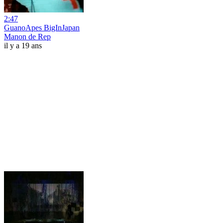
2:47
GuanoApes BigInJapan
Manon de Rep
il y a 19 ans