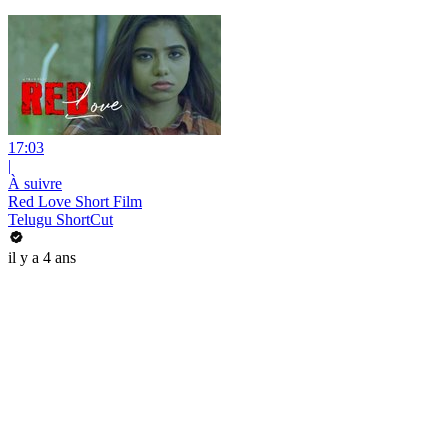
17:03
|
À suivre
Red Love Short Film
Telugu ShortCut
il y a 4 ans