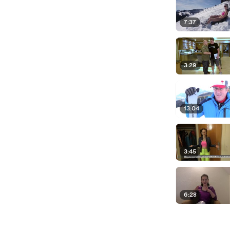
ieren.
o können sich auch Familien aufteilen.
7:37
r oder die Älteren die nicht so schwierigen Hänge
n anderen Skigebieten Angst haben, dass man nicht
3:29
lativ kompakt beieinander.
be, ist es sogar so, dass wenn man am
13:04
 moduliert werden kann.
rband und da wird also die Höhe gemessen beim
Abstand verringert, damit sie nicht leichter in den
3:45
 der Stunde, die man sonst gar nicht schafft, weil
6:28