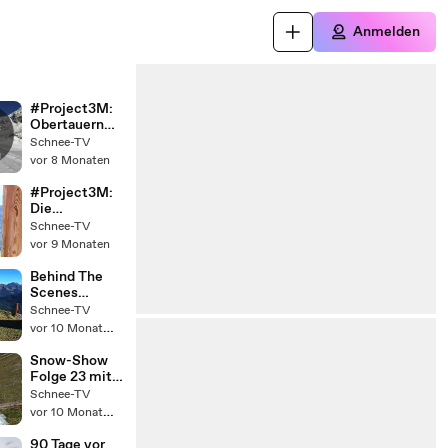
Anmelden
#Project3M:
Obertauern
s
(Folge 2).
Schnee-TV
g
vor 8 Monaten
#Project3M:
Die
stellvertreten
Schnee-TV
de
vor 9 Monaten
Teamchefin
Tamara
Behind The
Kimmel.
Scenes
#Project3M:
Schnee-TV
Black Crevice
vor 10 Monaten
ist der neue
Bekleidungsa
Snow-Show
usstatter.
Folge 23 mit
Lena:
Schnee-TV
Gletscherskig
vor 10 Monaten
ebiete
(11.11.2021).
90 Tage vor