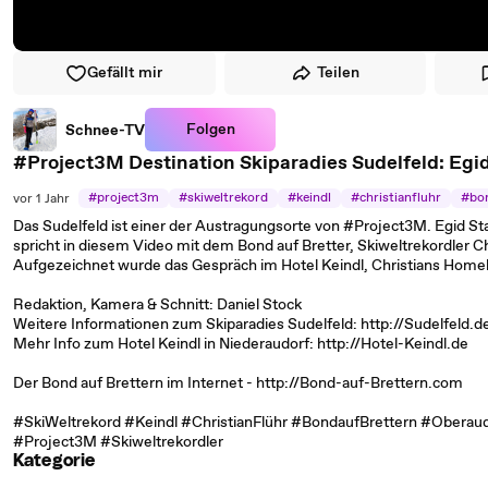
Gefällt mir
Teilen
Folgen
Schnee-TV
#Project3M Destination Skiparadies Sudelfeld: Egid 
#project3m
#skiweltrekord
#keindl
#christianfluhr
#bon
vor 1 Jahr
Das Sudelfeld ist einer der Austragungsorte von #Project3M. Egid St
spricht in diesem Video mit dem Bond auf Bretter, Skiweltrekordler Ch
Aufgezeichnet wurde das Gespräch im Hotel Keindl, Christians Hom
Redaktion, Kamera & Schnitt: Daniel Stock
Weitere Informationen zum Skiparadies Sudelfeld: http://Sudelfeld.d
Mehr Info zum Hotel Keindl in Niederaudorf: http://Hotel-Keindl.de
Der Bond auf Brettern im Internet - http://Bond-auf-Brettern.com
#SkiWeltrekord #Keindl #ChristianFlühr #BondaufBrettern #Oberau
#Project3M #Skiweltrekordler
Kategorie