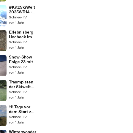
und Christian
am Sudelfeld.
#KitzSkiWelt
2025WR14 -
Kurz vor dem
Schnee-TV
Start.
vor 1 Jahr
Einblicke aus
dem Hotel
Erlebnisberg
Henri & Drama
Hocheck im
um die
Winter mit
Schnee-TV
Teamchefin.
Lena: Teil 4
vor 1 Jahr
Südhanglift.
Snow-Show
Folge 23 mit
Tina:
Schnee-TV
Guinness-Ski-
vor 1 Jahr
Weltrekord
#KitzSkiWelt
Traumpisten
2025WR14.
der Skiwelt
Teil 5 mit
Schnee-TV
Lena:
vor 1 Jahr
Filzboden-
Abfahrt.
111 Tage vor
dem Start zu
#Project3M:
Schnee-TV
Zwischen
vor 1 Jahr
Sudelfeld,
Hocheck &
Winterwonder