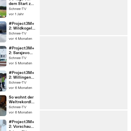
dem Start zu
#Project3M:
Schnee-TV
Summercamp
vor 1 Jahr
Willingen.
#Project3M+
2: Wildkogel
Arena
Schnee-TV
(Folge13)
vor 4 Monaten
#Project3M+
2: Sarajevo
(Folge 11)
Schnee-TV
vor 5 Monaten
#Project3M+
2: Willingen
(Folge 10)
Schnee-TV
vor 6 Monaten
So wohnt der
Weltrekordler
-
Schnee-TV
Zimmerführu
vor 6 Monaten
ng mit Lena.
#Project3M+
2: Vorschau