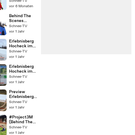
auf Sarajevo
Schnee-TV
(Folge 10)
vor 6 Monaten
Behind The
Scenes
#KitzSkiWelt
Schnee-TV
2025WR14
vor 1 Jahr
Teil 4: Viel zu
schnell auf
Erlebnisberg
der Choralpe.
Hocheck im
Winter mit
Schnee-TV
Lena: Teil 3
vor 1 Jahr
Hocheck
Express und
Erlebnisberg
Talabfahrt.
Hocheck im
Winter mit
Schnee-TV
Lena: Teil 2
vor 1 Jahr
Finkenlift.
Preview
Erlebnisberg
Hocheck im
Schnee-TV
Winter mit
vor 1 Jahr
Lena.
#Project3M
(Behind The
Scenes):
Schnee-TV
Michi Maier
vor 1 Jahr