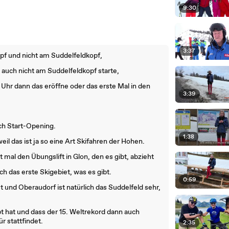
9:30
3:37
opf und nicht am Suddelfeldkopf,
auch nicht am Suddelfeldkopf starte,
Uhr dann das eröffne oder das erste Mal in den
3:39
ach Start-Opening.
1:38
weil das ist ja so eine Art Skifahren der Hohen.
al den Übungslift in Glon, den es gibt, abzieht
ch das erste Skigebiet, was es gibt.
0:59
t und Oberaudorf ist natürlich das Suddelfeld sehr,
ppt hat und dass der 15. Weltrekord dann auch
r stattfindet.
2:35