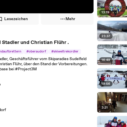
13:19
Lesezeichen
Mehr
23:37
Stadler und Christian Flühr .
daufbrettern
#oberaudorf
#skiweltrekordler
adler, Geschäftsführer vom Skiparadies Sudelfeld
16:49
ristian Flühr, über den Stand der Vorbereitungen.
ebase bei #Project3M
19:56
e
3:21
dorf