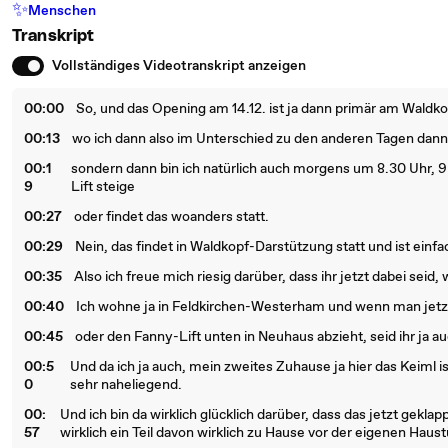
✨
Menschen
Transkript
Vollständiges Videotranskript anzeigen
00:00
So, und das Opening am 14.12. ist ja dann primär am Waldk
00:13
wo ich dann also im Unterschied zu den anderen Tagen dann 
00:1
sondern dann bin ich natürlich auch morgens um 8.30 Uhr, 9 
9
Lift steige
00:27
oder findet das woanders statt.
00:29
Nein, das findet in Waldkopf-Darstützung statt und ist einf
00:35
Also ich freue mich riesig darüber, dass ihr jetzt dabei seid, 
00:40
Ich wohne ja in Feldkirchen-Westerham und wenn man jetzt m
00:45
oder den Fanny-Lift unten in Neuhaus abzieht, seid ihr ja au
00:5
Und da ich ja auch, mein zweites Zuhause ja hier das Keiml is
0
sehr naheliegend.
00:
Und ich bin da wirklich glücklich darüber, dass das jetzt gekla
57
wirklich ein Teil davon wirklich zu Hause vor der eigenen Haustü