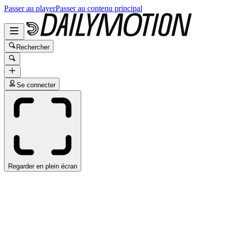
Passer au player
Passer au contenu principal
Rechercher
Se connecter
Regarder en plein écran