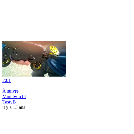
2:01
|
À suivre
Mini twin bl
TastyB
il y a 13 ans