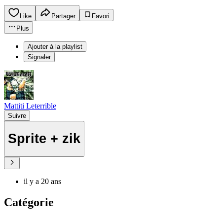
Like
Partager
Favori
Plus
Ajouter à la playlist
Signaler
Mattiti Leterrible
Suivre
Sprite + zik
il y a 20 ans
Catégorie