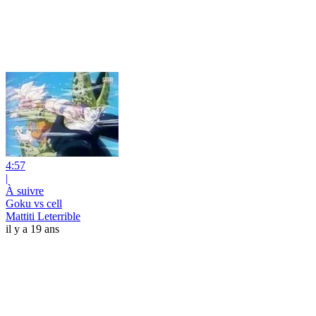
4:57
|
À suivre
Goku vs cell
Mattiti Leterrible
il y a 19 ans