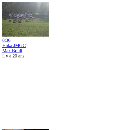
0:36
Haka JMGC
Max Bouli
il y a 20 ans