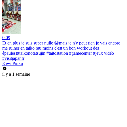
0:09
Et en plus je suis super nulle 😔mais je n'y peut rien je vais encore
me ruiner en taiko (au moins c'est un bon workout des
épaules)#taikonotatsujin #taitostation #gamecenter #jeux vidéo
#visitjapanfr
Kiwi Pinku
il y a 1 semaine