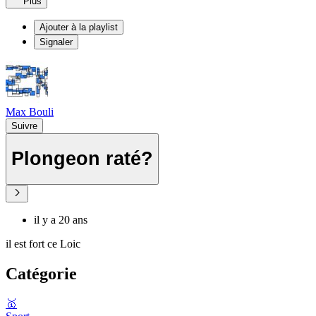
Plus
Ajouter à la playlist
Signaler
Max Bouli
Suivre
Plongeon raté?
il y a 20 ans
il est fort ce Loic
Catégorie
🥇