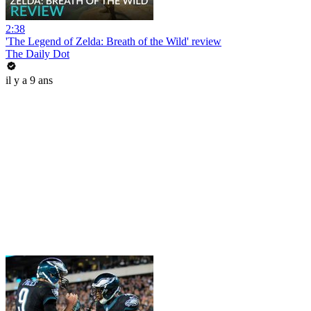
2:38
'The Legend of Zelda: Breath of the Wild' review
The Daily Dot
il y a 9 ans