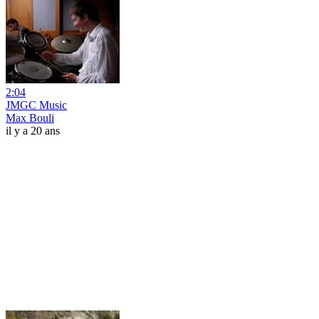
2:04
JMGC Music
Max Bouli
il y a 20 ans