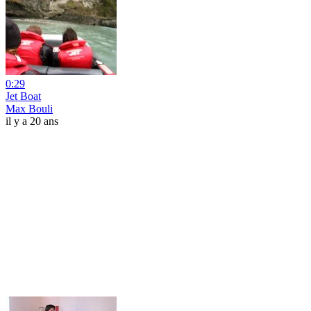
0:29
Jet Boat
Max Bouli
il y a 20 ans