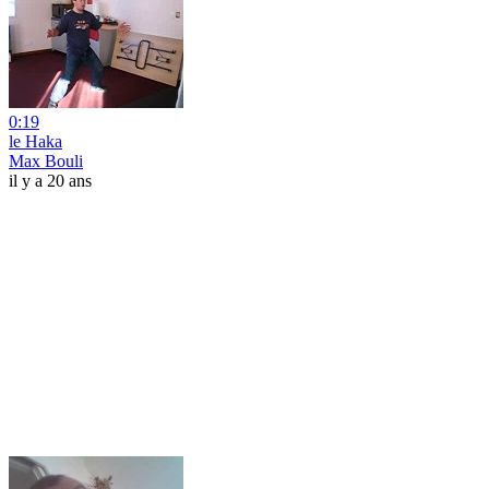
0:19
le Haka
Max Bouli
il y a 20 ans