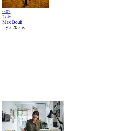
0:07
Loic
Max Bouli
il y a 20 ans