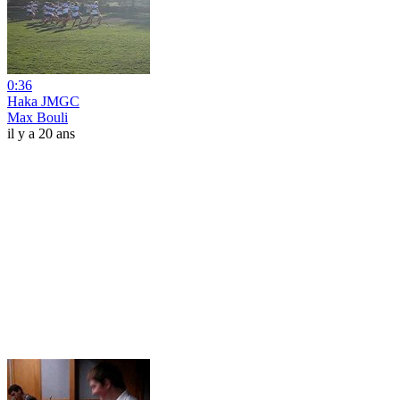
0:36
Haka JMGC
Max Bouli
il y a 20 ans