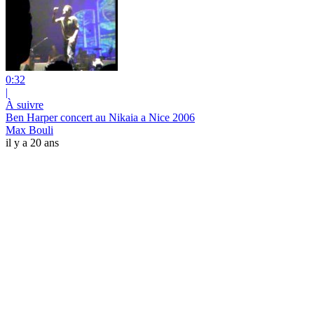
0:32
|
À suivre
Ben Harper concert au Nikaia a Nice 2006
Max Bouli
il y a 20 ans