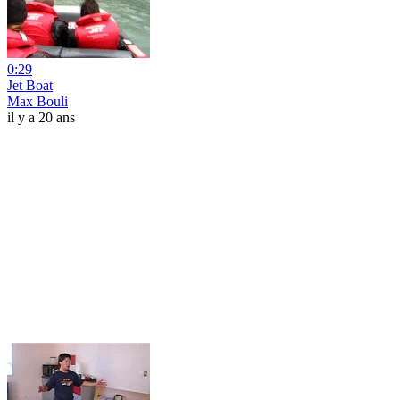
0:29
Jet Boat
Max Bouli
il y a 20 ans