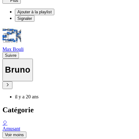
Plus
Ajouter à la playlist
Signaler
Max Bouli
Suivre
Bruno
il y a 20 ans
Catégorie
🎈
Amusant
Voir moins