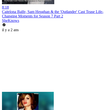
8:18
Caitríona Balfe, Sam Heughan & the 'Outlander' Cast Tease Life-
Changing Moments for Season 7 Part 2
SheKnows
il y a 2 ans