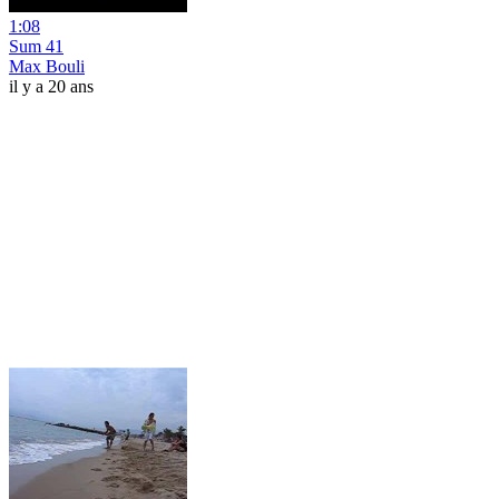
1:08
Sum 41
Max Bouli
il y a 20 ans