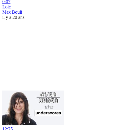
0:07
Loic
Max Bouli
il y a 20 ans
12:25