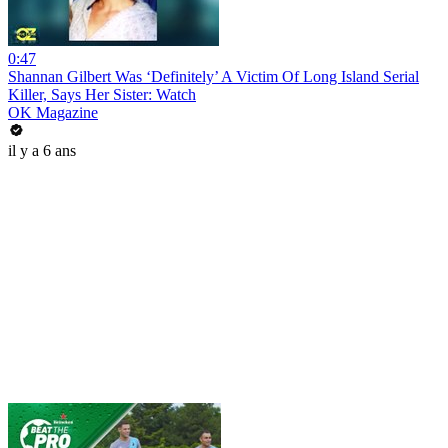
0:47
Shannan Gilbert Was ‘Definitely’ A Victim Of Long Island Serial
Killer, Says Her Sister: Watch
OK Magazine
il y a 6 ans