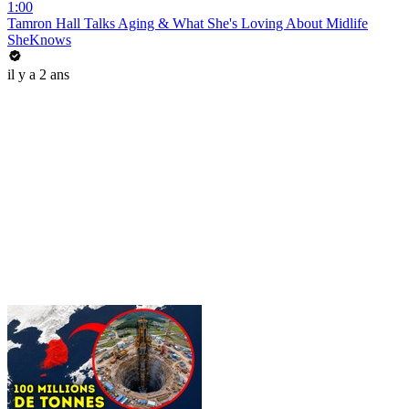
1:00
Tamron Hall Talks Aging & What She's Loving About Midlife
SheKnows
il y a 2 ans