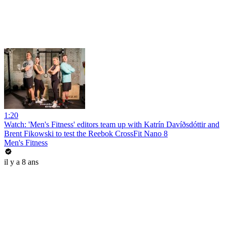
1:20
Watch: 'Men's Fitness' editors team up with Katrín Davíðsdóttir and
Brent Fikowski to test the Reebok CrossFit Nano 8
Men's Fitness
il y a 8 ans