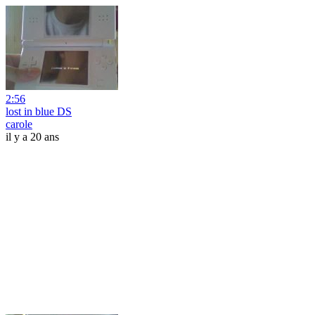
2:56
lost in blue DS
carole
il y a 20 ans