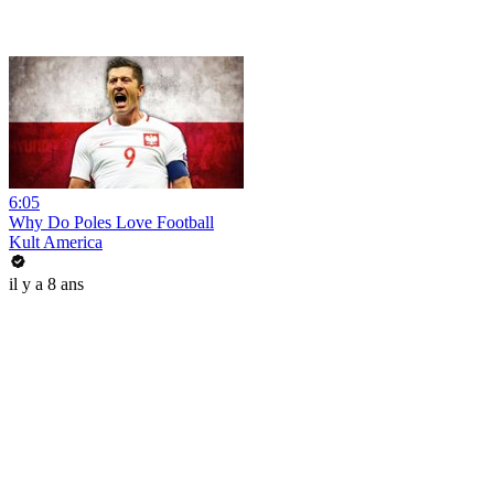
6:05
Why Do Poles Love Football
Kult America
il y a 8 ans