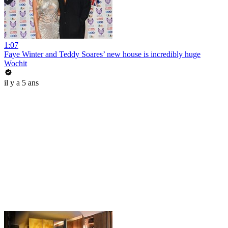
1:07
Faye Winter and Teddy Soares’ new house is incredibly huge
Wochit
il y a 5 ans