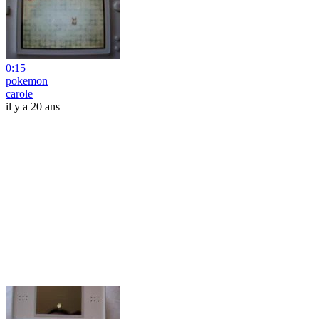
0:15
pokemon
carole
il y a 20 ans