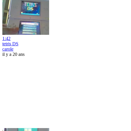
1:42
tetris DS
carole
il y a 20 ans