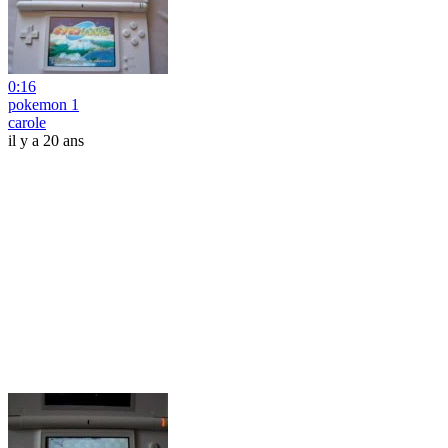
0:16
pokemon 1
carole
il y a 20 ans