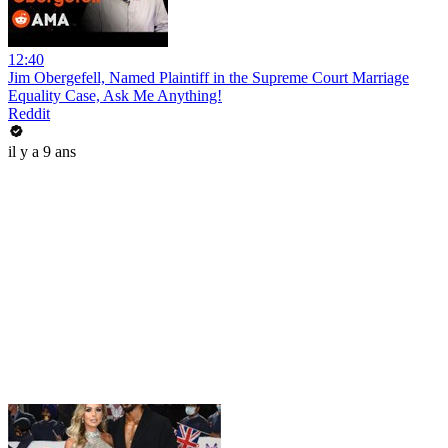
12:40
Jim Obergefell, Named Plaintiff in the Supreme Court Marriage
Equality Case, Ask Me Anything!
Reddit
il y a 9 ans