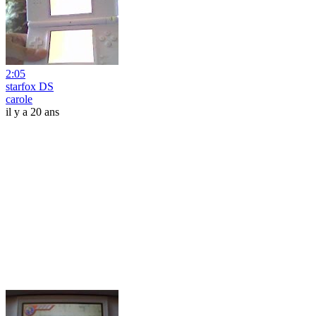
2:05
starfox DS
carole
il y a 20 ans