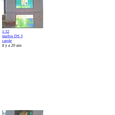
1:32
starfox DS 3
carole
il y a 20 ans