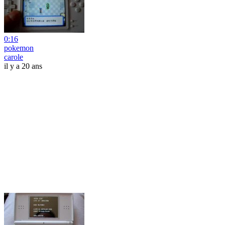
0:16
pokemon
carole
il y a 20 ans