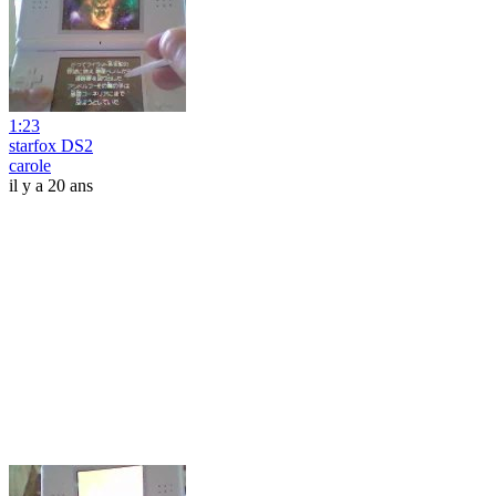
1:23
starfox DS2
carole
il y a 20 ans