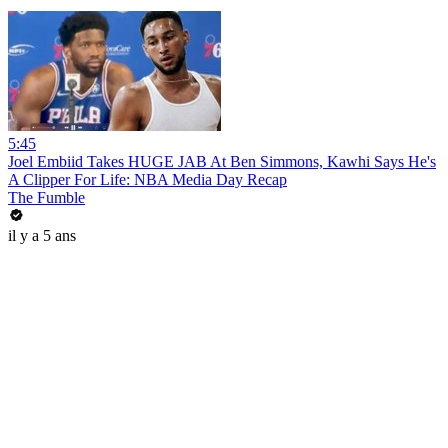
5:45
Joel Embiid Takes HUGE JAB At Ben Simmons, Kawhi Says He's
A Clipper For Life: NBA Media Day Recap
The Fumble
il y a 5 ans