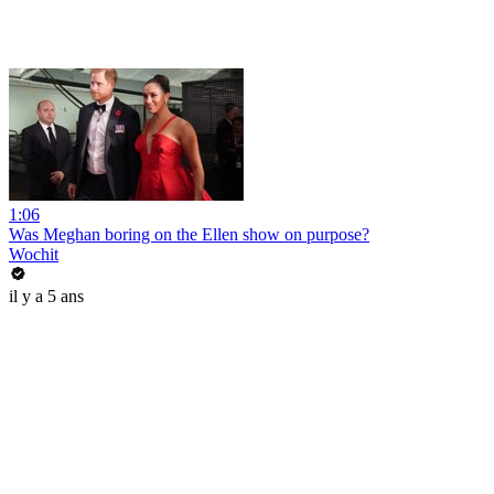
1:06
Was Meghan boring on the Ellen show on purpose?
Wochit
il y a 5 ans