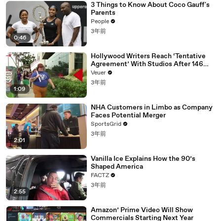
3 Things to Know About Coco Gauff's
02:43
我的爱没有用
Parents
02:47
如果你问起
People
3年前
02:50
如果你问起
0:46
02:51
我假装不通
Hollywood Writers Reach ‘Tentative
Agreement’ With Studios After 146
02:55
你试试的寂寞
Day Strike
Veuer
03:01
让我比一无所有更难过
3年前
1:09
03:08
Oh baby
NHA Customers in Limbo as Company
03:10
我不奢求给我一个结果
Faces Potential Merger
SportsGrid
03:17
如果想是失去心跳得不到
3年前
03:22
你的爱早已经不通
2:01
03:29
我的心却为一个动
Vanilla Ice Explains How the 90’s
Shaped America
03:32
我想是失去心跳得不到
FACTZ
03:36
我懂也不能懂
3年前
2:55
03:39
你的爱我已经不通
Amazon’ Prime Video Will Show
03:42
我的爱没有用
Commercials Starting Next Year