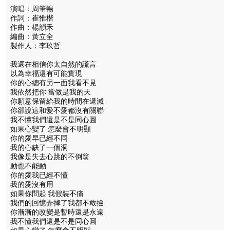
演唱：周筆暢
作詞：崔惟楷
作曲：楊韻禾
編曲：黃立全
製作人：李玖哲
我還在相信你太自然的謊言
以為幸福還有可能實現
你的心總有另一面我看不見
我依然把你 當做是我的天
你願意保留給我的時間在遞減
你卻說這和愛不愛都沒有關聯
我不懂我們還是不是同心圓
如果心變了 怎麼會不明顯
你的愛早已經不同
我的心缺了一個洞
我像是失去心跳的不倒翁
動也不能動
你的愛我已經不懂
我的愛沒有用
如果你問起 我假裝不痛
我們的回憶弄掉了我都不敢撿
你漸漸的改變是暫時還是永遠
我不懂我們還是不是同心圓