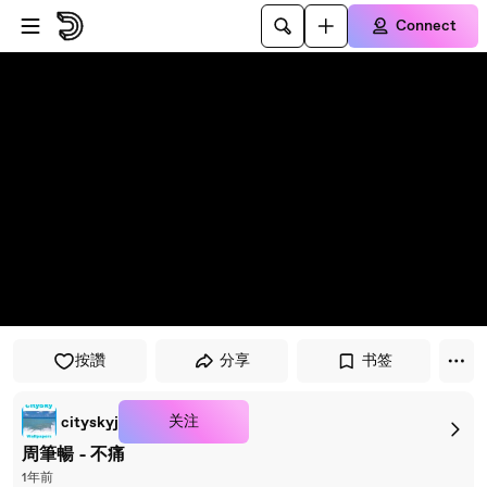
Skip to player
Skip to main content
Connect
按讚
分享
书签
关注
cityskyj
周筆暢 - 不痛
1年前