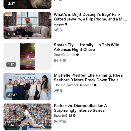
1年前
2:37
What’s in Diljit Dosanjh’s Bag? Fan-
Gifted Jewelry, a Flip Phone, and a Milk
Frother
Vogue
5周前
9:01
Sparks Fly—Literally—in This Wild
Arkansas Night Chase
ReelzChannel
6个月前
1:17
Michelle Pfeiffer, Elle Fanning, Rhea
Seehorn & More Break Down Their
Emmy-Nominated Performances |
The Hollywood Reporter
THR Video
2天前
37:37
Padres vs. Diamondbacks: A
Surprisingly Intense Series
SportsGrid
8小时前
1:47