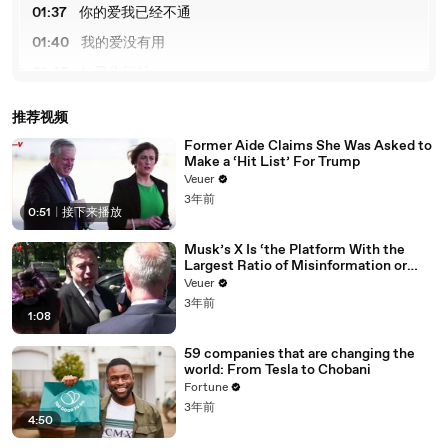
01:37
你的爱我已经不通
01:40
我的爱没有用
01:45
如果你问起
01:48
你我假装不通
推荐视频
01:52
我们的回忆弄掉了我的不感觉
Former Aide Claims She Was Asked to
Make a ‘Hit List’ For Trump
02:08
你真正的改变是假设还是永远
Veuer
02:15
我不懂我们还是不是同性音乐
3年前
0:51
|
接下来播放
02:20
如果心变了怎么会不明显
Musk’s X Is ‘the Platform With the
02:26
你的爱你
Largest Ratio of Misinformation or
Disinformation’ Amongst All Social
02:27
你的爱早已经不通
Veuer
Media Platforms
3年前
02:28
你的爱早已经不通
1:08
02:30
我的心却为一个动
59 companies that are changing the
world: From Tesla to Chobani
02:33
我想是失去心跳得不到
Fortune
02:37
我懂也不能懂
3年前
4:50
02:40
你的爱我已经不通