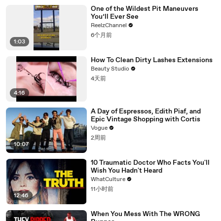
One of the Wildest Pit Maneuvers
You’ll Ever See
ReelzChannel
6个月前
1:03
How To Clean Dirty Lashes Extensions
Beauty Studio
4天前
4:16
A Day of Espressos, Edith Piaf, and
Epic Vintage Shopping with Cortis
Vogue
2周前
10:07
10 Traumatic Doctor Who Facts You'll
Wish You Hadn't Heard
WhatCulture
11小时前
12:46
When You Mess With The WRONG