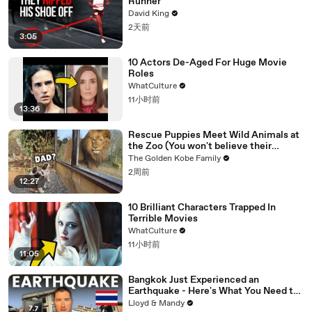
Runner
David King
2天前
3:05
10 Actors De-Aged For Huge Movie
Roles
WhatCulture
11小时前
13:36
Rescue Puppies Meet Wild Animals at
the Zoo (You won't believe their
reaction)
The Golden Kobe Family
2周前
12:27
10 Brilliant Characters Trapped In
Terrible Movies
WhatCulture
11小时前
11:05
Bangkok Just Experienced an
Earthquake - Here's What You Need to
Know
Lloyd & Mandy