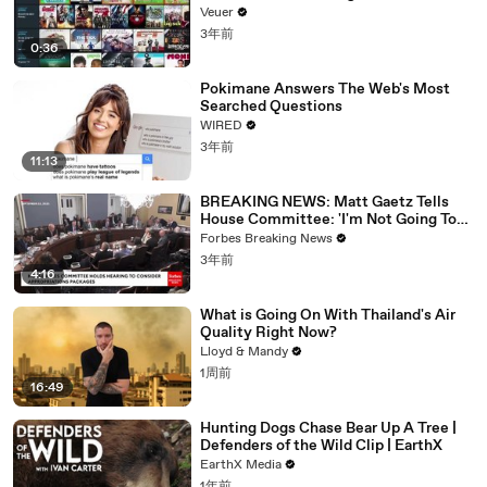
Veuer
03:45
如果你问起
3年前
0:36
03:51
我假装不通
03:54
我爱你
Pokimane Answers The Web's Most
Searched Questions
04:00
我爱你
WIRED
04:02
我爱你
3年前
11:13
04:04
我爱你
BREAKING NEWS: Matt Gaetz Tells
04:06
我爱你
House Committee: 'I'm Not Going To
Vote For A Continuing Resolution'
Forbes Breaking News
04:08
我爱你
3年前
4:16
04:12
我爱你
04:14
我爱你
What is Going On With Thailand's Air
Quality Right Now?
Lloyd & Mandy
1周前
16:49
Hunting Dogs Chase Bear Up A Tree |
Defenders of the Wild Clip | EarthX
EarthX Media