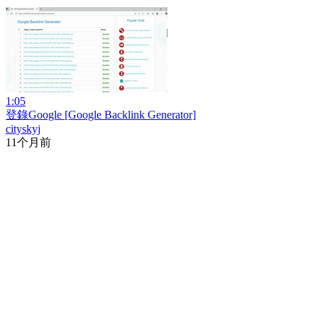
1:05
登錄Google [Google Backlink Generator]
cityskyj
11个月前