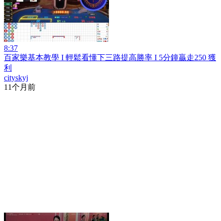
8:37
百家樂基本教學 I 輕鬆看懂下三路提高勝率 I 5分鐘贏走250 獲
利
cityskyj
11个月前