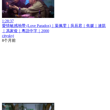
1:28:37
愛情敏感地帶 (Love Paradox)｜葉佩雯｜吳辰君｜焦媛｜連凱
｜馮家俊｜粵語中字｜2000
cityskyj
8个月前