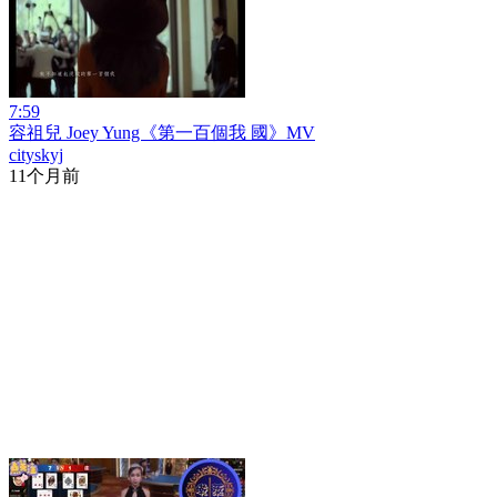
7:59
容祖兒 Joey Yung《第一百個我 國》MV
cityskyj
11个月前