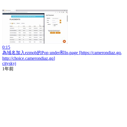
0:15
為域名加入ezmob的Pop under和In-page [https://camerondiaz.gq,
http://choice.camerondiaz.gq]
cityskyj
1年前