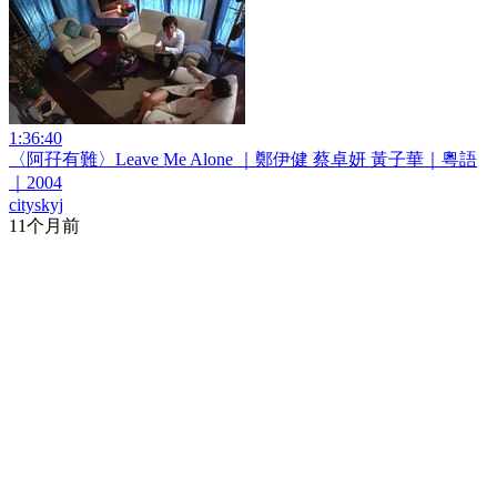
1:36:40
〈阿孖有難〉Leave Me Alone ｜鄭伊健 蔡卓妍 黃子華｜粵語
｜2004
cityskyj
11个月前