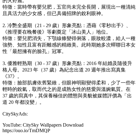
的火野麗。
特徵：當時帶有嬰兒肥，五官尚未完全長開，展現出一種清純
且具活力的少女感，但已具備招牌的銳利眼神。
2. 冷艷全盛期（21 - 29 歲）形象亮點：憑藉《零秒出手》、
《推理要在晚餐後》等劇奠定「冰山美人」地位。
特徵：嬰兒肥消失，下顎線條變得俐落，眼妝較濃，給人一種
強勢、知性且富有距離感的精緻美。此時期她多次蟬聯日本女
性「最想擁有的臉孔」冠軍。
3. 優雅輕熟期（30 - 37 歲）形象亮點：2016 年結婚及隨後升
格人母。2023 年（37 歲）為紀念出道 20 週年推出寫真集
《37》。
特徵：臉部肌膚依舊緊緻，但眼神明顯變得柔和，少了一些年
輕時的銳氣，取而代之的是成熟女性的慈愛與溫婉氣質。在
37 歲的寫真中，其保養極佳的體態與美貌被媒體評價為「出
道 20 年都沒變」。
CitySkyAds:
YouTube: CitySky Wallpapers Download
https://ouo.io/TmDMQP