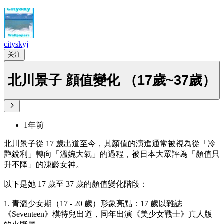
cityskyj
关注
北川景子 顔值變化 （17歲~37歲）
1年前
北川景子從 17 歲出道至今，其顏值的演進通常被視為從「冷
艷銳利」轉向「溫婉大氣」的過程，被日本大眾評為「顏值只
升不降」的凍齡女神。
以下是她 17 歲至 37 歲的顏值變化階段：
1. 青澀少女期（17 - 20 歲）形象亮點：17 歲以雜誌
《Seventeen》模特兒出道，同年出演《美少女戰士》真人版