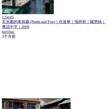
1:54:45
天水圍的夜與霧 (Night and Fog)｜任達華｜張靜初｜羅慧娟｜
粵語中字｜2009
tizzybac
3个月前