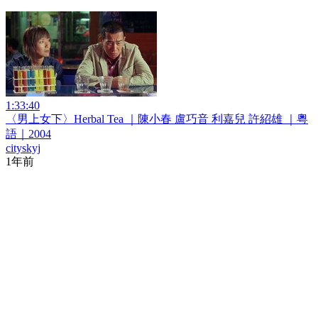
1:33:40
〈男上女下〉Herbal Tea ｜陳小春 盧巧音 利嘉兒 許紹雄 ｜粵
語｜2004
cityskyj
1年前