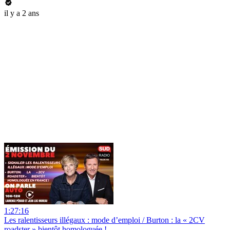
il y a 2 ans
1:27:16
Les ralentisseurs illégaux : mode d’emploi / Burton : la « 2CV
roadster » bientôt homologuée !