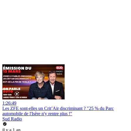
1:26:49
Les ZFE sont-elles un Crit’Air discriminant ? "25 % du Parc
automobile de l'Isère n'y rentre plus !"
Sud Radio
il y a 1 an