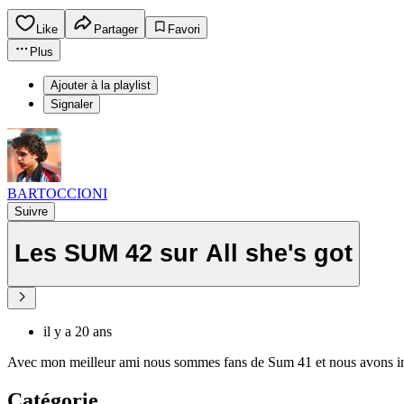
Like
Partager
Favori
Plus
Ajouter à la playlist
Signaler
BARTOCCIONI
Suivre
Les SUM 42 sur All she's got
il y a 20 ans
Avec mon meilleur ami nous sommes fans de Sum 41 et nous avons impr
Catégorie