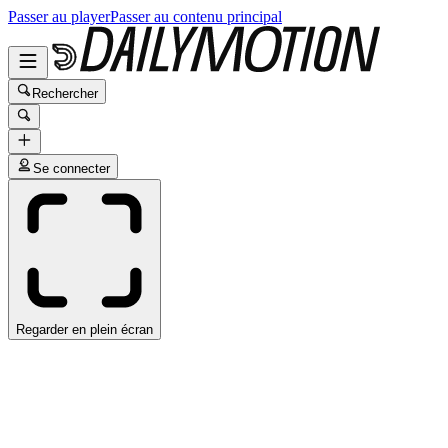
Passer au player
Passer au contenu principal
Rechercher
Se connecter
Regarder en plein écran