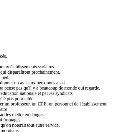
ncés.
eux établissements scolaires.
 qui disparaîtront prochainement,
 oeil.
 donner un avis aux personnes aussi.
ne pense pas qu'il y a beaucoup de monde qui regarde.
éducation nationale et par les syndicats,
té pris pour cible.
r un professeur, un CPE, un personnel de l'établissement
laire
rt les mettre en danger.
 4 fromages,
u'on noterait tout autre service.
e mondiale,