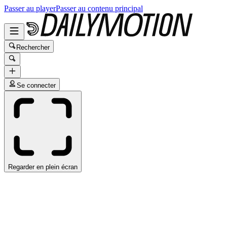
Passer au player
Passer au contenu principal
Rechercher
Se connecter
Regarder en plein écran