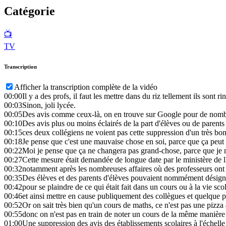
Catégorie
📺
TV
Transcription
Afficher la transcription complète de la vidéo
00:00
Il y a des profs, il faut les mettre dans du riz tellement ils sont ri
00:03
Sinon, joli lycée.
00:05
Des avis comme ceux-là, on en trouve sur Google pour de nombr
00:10
Des avis plus ou moins éclairés de la part d'élèves ou de parents
00:15
ces deux collégiens ne voient pas cette suppression d'un très bon
00:18
Je pense que c'est une mauvaise chose en soi, parce que ça peut
00:22
Moi je pense que ça ne changera pas grand-chose, parce que je 
00:27
Cette mesure était demandée de longue date par le ministère de l'
00:32
notamment après les nombreuses affaires où des professeurs ont é
00:35
Des élèves et des parents d'élèves pouvaient nommément désigne
00:42
pour se plaindre de ce qui était fait dans un cours ou à la vie sco
00:46
et ainsi mettre en cause publiquement des collègues et quelque pa
00:52
Or on sait très bien qu'un cours de maths, ce n'est pas une pizza
00:55
donc on n'est pas en train de noter un cours de la même manière q
01:00
Une suppression des avis des établissements scolaires à l'échell