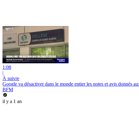
1:08
|
À suivre
Google va désactiver dans le monde entier les notes et avis donnés aux
BFM
il y a 1 an