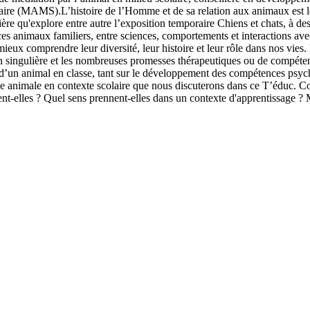
colaire (MAMS).L’histoire de l’Homme et de sa relation aux animaux es
ière qu'explore entre autre l’exposition temporaire Chiens et chats, à des
de ces animaux familiers, entre sciences, comportements et interactions a
 à mieux comprendre leur diversité, leur histoire et leur rôle dans nos vi
on singulière et les nombreuses promesses thérapeutiques ou de compéte
 d’un animal en classe, tant sur le développement des compétences psycho
nce animale en contexte scolaire que nous discuterons dans ce T’éduc. 
-elles ? Quel sens prennent-elles dans un contexte d'apprentissage ? Mai