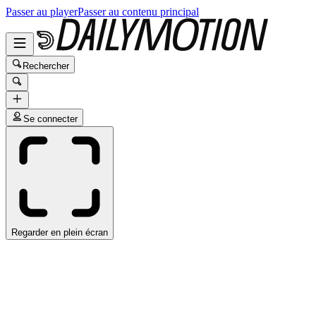
Passer au player
Passer au contenu principal
Rechercher
Se connecter
Regarder en plein écran