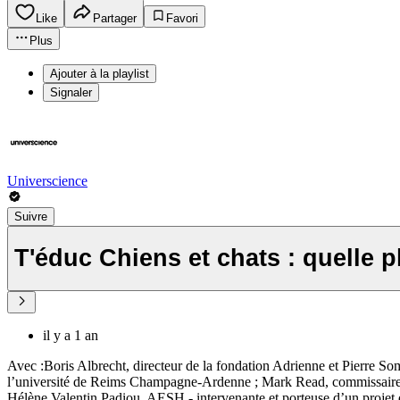
Like
Partager
Favori
Plus
Ajouter à la playlist
Signaler
Universcience
Suivre
T'éduc Chiens et chats : quelle p
il y a 1 an
Avec :Boris Albrecht, directeur de la fondation Adrienne et Pierre S
l’université de Reims Champagne-Ardenne ; Mark Read, commissaire de 
Hélène Valentin Padiou, AESH - intervenante et porteuse d’un projet d