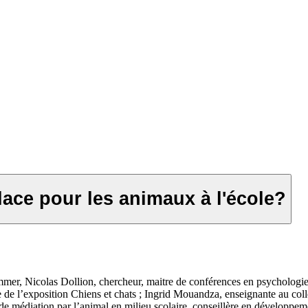
lace pour les animaux à l'école?
ommer, Nicolas Dollion, chercheur, maitre de conférences en psychologi
l’exposition Chiens et chats ; Ingrid Mouandza, enseignante au collèg
e médiation par l’animal en milieu scolaire, conseillère en développeme