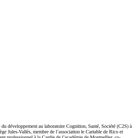
e du développement au laboratoire Cognition, Santé, Société (C2S) à
e Jules-Vallès, membre de l’association le Cartable de Rico et
nt professionnel à la Cardie de l’académie de Montpellier, co-