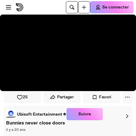
Passer au player
Passer au contenu principal
Se connecter
25
Partager
Favori
Suivre
Ubisoft Entertainment
Bunnies never close doors
il y a 20 ans