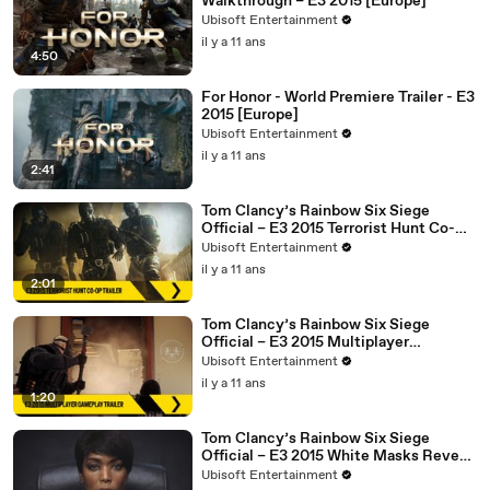
Walkthrough – E3 2015 [Europe]
Ubisoft Entertainment
il y a 11 ans
4:50
For Honor - World Premiere Trailer - E3
2015 [Europe]
Ubisoft Entertainment
il y a 11 ans
2:41
Tom Clancy’s Rainbow Six Siege
Official – E3 2015 Terrorist Hunt Co-Op
Trailer [Europe]
Ubisoft Entertainment
il y a 11 ans
2:01
Tom Clancy’s Rainbow Six Siege
Official – E3 2015 Multiplayer
Gameplay Trailer [Europe]
Ubisoft Entertainment
il y a 11 ans
1:20
Tom Clancy’s Rainbow Six Siege
Official – E3 2015 White Masks Reveal
– Angela Bassett [Europe]
Ubisoft Entertainment