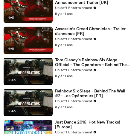
Announcement Trailer [UK]
Ubisoft Entertainment
il y a 11 ans
1:41
Assassin’s Creed Chronicles - Trailer
d'annonce [FR]
Ubisoft Entertainment
il y a 11 ans
1:41
Tom Clancy's Rainbow Six Siege
Official - The Operators – Behind The
Wall #2 [UK]
Ubisoft Entertainment
il y a 11 ans
2:46
Rainbow Six Siege - Behind The Wall
#2 : Les Opérateurs [FR]
Ubisoft Entertainment
il y a 11 ans
2:46
Just Dance 2016: Hot New Tracks!
[Europe]
Ubisoft Entertainment