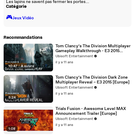
Les lapins ne savent pas fermer les portes...
Catégorie
🎮️
Jeux Vidéo
Recommandations
Tom Clancy’s The Division Multiplayer
Gameplay Walkthrough - E3 2015
[Europe]
Ubisoft Entertainment
il y a 11 ans
10:47
|
À suivre
Tom Clancy’s The Division Dark Zone
Multiplayer Reveal – E3 2015 [Europe]
Ubisoft Entertainment
il y a 11 ans
5:24
Trials Fusion - Awesome Level MAX
Announcement Trailer [Europe]
Ubisoft Entertainment
il y a 11 ans
1:08