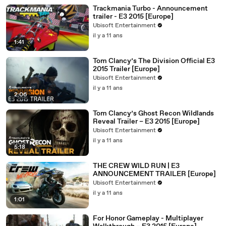
Trackmania Turbo - Announcement
trailer - E3 2015 [Europe]
Ubisoft Entertainment
il y a 11 ans
1:41
Tom Clancy’s The Division Official E3
2015 Trailer [Europe]
Ubisoft Entertainment
il y a 11 ans
2:06
Tom Clancy’s Ghost Recon Wildlands
Reveal Trailer – E3 2015 [Europe]
Ubisoft Entertainment
il y a 11 ans
5:18
THE CREW WILD RUN | E3
ANNOUNCEMENT TRAILER [Europe]
Ubisoft Entertainment
il y a 11 ans
1:01
For Honor Gameplay - Multiplayer