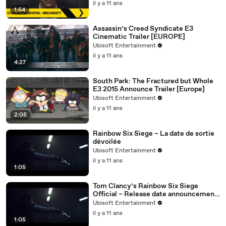
il y a 11 ans
1:54
Assassin’s Creed Syndicate E3
Cinematic Trailer [EUROPE]
Ubisoft Entertainment
il y a 11 ans
4:27
South Park: The Fractured but Whole
E3 2015 Announce Trailer [Europe]
Ubisoft Entertainment
il y a 11 ans
2:05
Rainbow Six Siege – La date de sortie
dévoilée
Ubisoft Entertainment
il y a 11 ans
1:05
Tom Clancy’s Rainbow Six Siege
Official – Release date announcement
trailer [UK]
Ubisoft Entertainment
il y a 11 ans
1:05