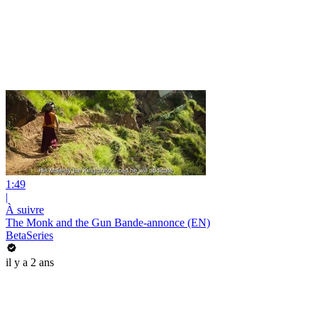
1:49
|
À suivre
The Monk and the Gun Bande-annonce (EN)
BetaSeries
il y a 2 ans