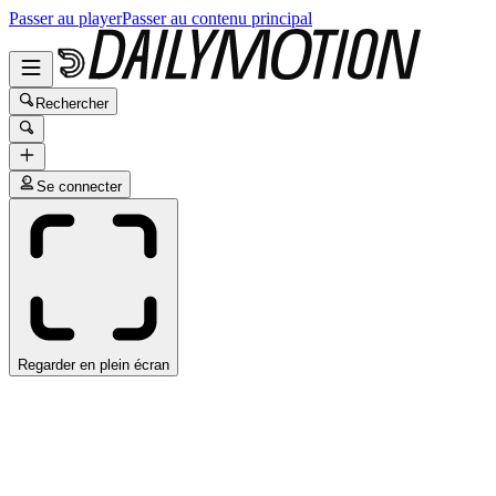
Passer au player
Passer au contenu principal
Rechercher
Se connecter
Regarder en plein écran