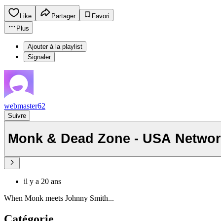
Like
Partager
Favori
Plus
Ajouter à la playlist
Signaler
webmaster62
Suivre
Monk & Dead Zone - USA Networ
il y a 20 ans
When Monk meets Johnny Smith...
Catégorie