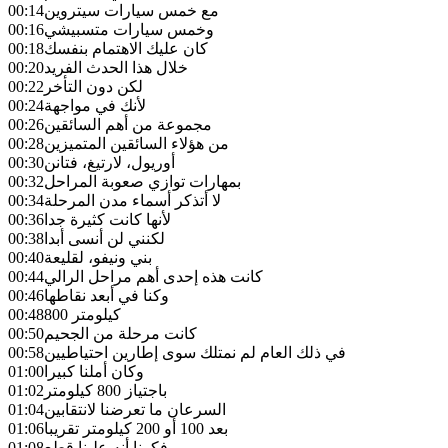
مع خمس سيارات سيتروين
00:14
وخمس سيارات متسبيشي
00:16
كان عليك الاهتمام بنفسك
00:18
خلال هذا الحدث الفريد
00:20
لكن دون التأخر
00:22
لأنك في مواجهة
00:24
مجموعة من أهم السائقين
00:26
من هؤلاء السائقين المتميزين
00:28
أوريول، لارتيغ، فتانن
00:30
بمهارات توازي صعوبة المراحل
00:32
لا أتذكر أسماء مدن المرحلة
00:34
لأنها كانت كثيرة جدا
00:36
لكنني لن أنسى أبدا
00:38
بني ونيفو، لقليعة
00:40
كانت هذه إحدى أهم مراحل الرالي
00:44
وكنا في أبعد نقاطها
00:46
800 كيلومتر
00:48
كانت مرحلة من الجحيم
00:50
في ذلك العام لم نمتلك سوى إطارين احتياطيين
00:58
وكان أملنا كبيرا
01:00
باجتياز 800 كيلومتر
01:02
السرعان ما تعرضنا لانتقابين
01:04
بعد 100 أو 200 كيلومتر تقريبا
01:06
فكرنا أنه علينا قطع
01:08