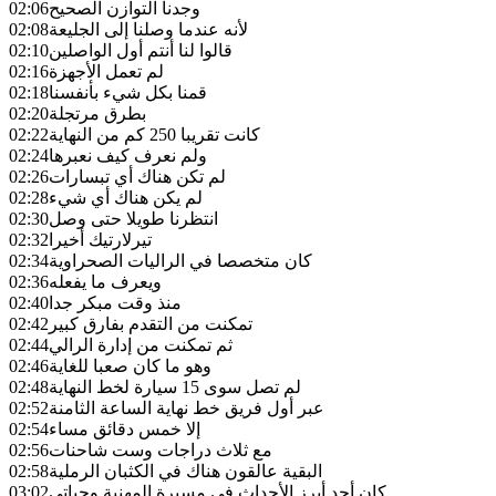
وجدنا التوازن الصحيح
02:06
لأنه عندما وصلنا إلى الجليعة
02:08
قالوا لنا أنتم أول الواصلين
02:10
لم تعمل الأجهزة
02:16
قمنا بكل شيء بأنفسنا
02:18
بطرق مرتجلة
02:20
كانت تقريبا 250 كم من النهاية
02:22
ولم نعرف كيف نعبرها
02:24
لم تكن هناك أي تبسارات
02:26
لم يكن هناك أي شيء
02:28
انتظرنا طويلا حتى وصل
02:30
تيرلارتيك أخيرا
02:32
كان متخصصا في الراليات الصحراوية
02:34
ويعرف ما يفعله
02:36
منذ وقت مبكر جدا
02:40
تمكنت من التقدم بفارق كبير
02:42
ثم تمكنت من إدارة الرالي
02:44
وهو ما كان صعبا للغاية
02:46
لم تصل سوى 15 سيارة لخط النهاية
02:48
عبر أول فريق خط نهاية الساعة الثامنة
02:52
إلا خمس دقائق مساء
02:54
مع ثلاث دراجات وست شاحنات
02:56
البقية عالقون هناك في الكثبان الرملية
02:58
كان أحد أبرز الأحداث في مسيرة المهنية وحياتي
03:02