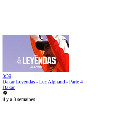
3:39
Dakar Leyendas - Luc Alphand - Parte 4
Dakar
il y a 3 semaines