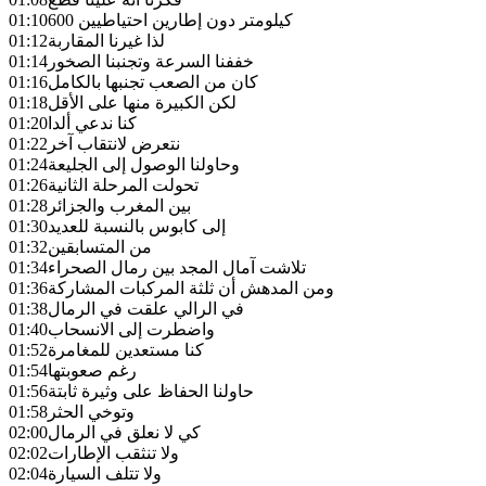
600 كيلومتر دون إطارين احتياطيين
01:10
لذا غيرنا المقاربة
01:12
خففنا السرعة وتجنبنا الصخور
01:14
كان من الصعب تجنبها بالكامل
01:16
لكن الكبيرة منها على الأقل
01:18
كنا ندعي ألدا
01:20
نتعرض لانتقاب آخر
01:22
وحاولنا الوصول إلى الجليعة
01:24
تحولت المرحلة الثانية
01:26
بين المغرب والجزائر
01:28
إلى كابوس بالنسبة للعديد
01:30
من المتسابقين
01:32
تلاشت آمال المجد بين رمال الصحراء
01:34
ومن المدهش أن ثلثة المركبات المشاركة
01:36
في الرالي علقت في الرمال
01:38
واضطرت إلى الانسحاب
01:40
كنا مستعدين للمغامرة
01:52
رغم صعوبتها
01:54
حاولنا الحفاظ على وثيرة ثابتة
01:56
وتوخي الحثر
01:58
كي لا نعلق في الرمال
02:00
ولا تنثقب الإطارات
02:02
ولا تتلف السيارة
02:04