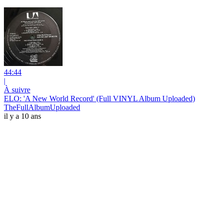
44:44
|
À suivre
ELO: 'A New World Record' (Full VINYL Album Uploaded)
TheFullAlbumUploaded
il y a 10 ans