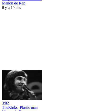
Manon de Rep
il y a 19 ans
3:02
TheKinks -Plastic man