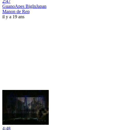
2:47
GuanoApes BigInJapan
Manon de Rep
il y a 19 ans
4:48