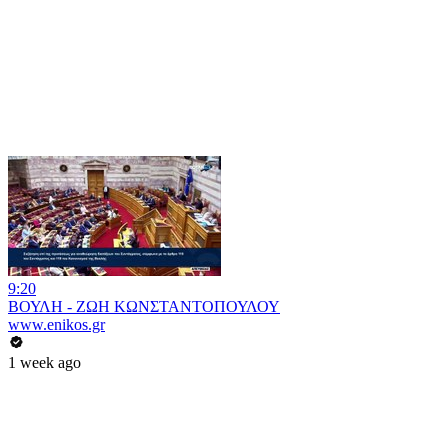
9:20
ΒΟΥΛΗ - ΖΩΗ ΚΩΝΣΤΑΝΤΟΠΟΥΛΟΥ
www.enikos.gr
1 week ago