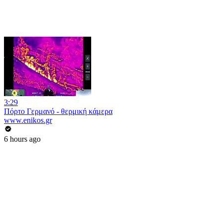
3:29
Πόρτο Γερμανό - θερμική κάμερα
www.enikos.gr
6 hours ago