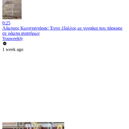
0:25
Λάμπρος Κωνσταντάρας: Έγινε έξαλλος με γυναίκα που πάρκαρε
σε ράμπα αναπήρων
Youweekly
1 week ago