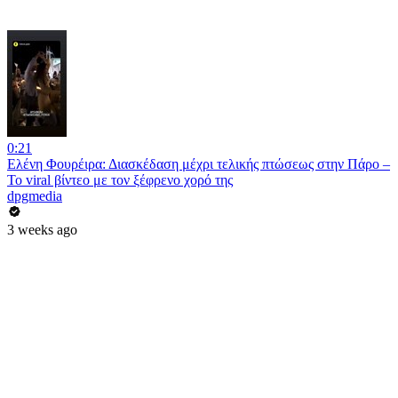
0:21
Ελένη Φουρέιρα: Διασκέδαση μέχρι τελικής πτώσεως στην Πάρο –
Το viral βίντεο με τον ξέφρενο χορό της
dpgmedia
3 weeks ago