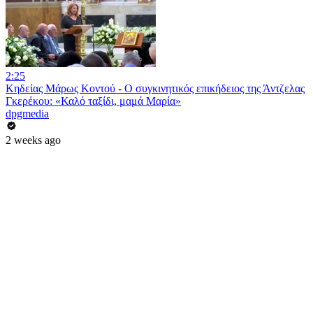
2:25
Κηδείας Μάρως Κοντού - Ο συγκινητικός επικήδειος της Άντζελας
Γκερέκου: «Καλό ταξίδι, μαμά Μαρία»
dpgmedia
2 weeks ago