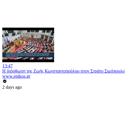
13:47
Η διόρθωση της Ζωής Κωνσταντοπούλου στον Στράτο Σιμόπουλο
www.enikos.gr
2 days ago