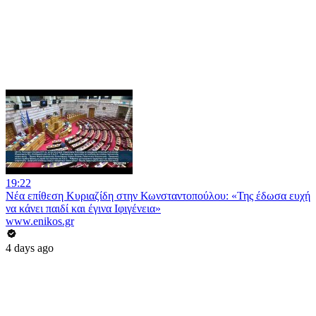
19:22
Νέα επίθεση Κυριαζίδη στην Κωνσταντοπούλου: «Της έδωσα ευχή
να κάνει παιδί και έγινα Ιφιγένεια»
www.enikos.gr
4 days ago