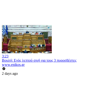
3:23
Βουλή: Eνός λεπτού σιγή για τους 3 πυροσβέστες
www.enikos.gr
2 days ago