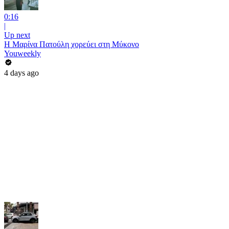
0:16
|
Up next
Η Μαρίνα Πατούλη χορεύει στη Μύκονο
Youweekly
4 days ago