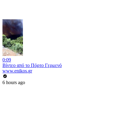
0:09
Βίντεο από το Πόρτο Γερμενό
www.enikos.gr
6 hours ago