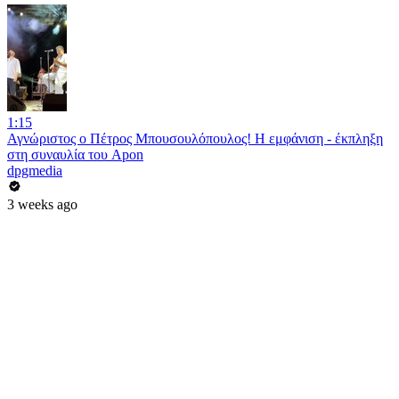
1:15
Αγνώριστος ο Πέτρος Μπουσουλόπουλος! Η εμφάνιση - έκπληξη
στη συναυλία του Apon
dpgmedia
3 weeks ago