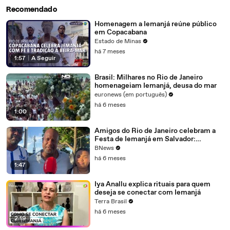
Recomendado
Homenagem a Iemanjá reúne público
em Copacabana
Estado de Minas
há 7 meses
1:57
|
A Seguir
Brasil: Milhares no Rio de Janeiro
homenageiam Iemanjá, deusa do mar
euronews (em português)
há 6 meses
1:00
Amigos do Rio de Janeiro celebram a
Festa de Iemanjá em Salvador:
'Relação que vem do ventre'
BNews
há 6 meses
1:47
Iya Anallu explica rituais para quem
deseja se conectar com Iemanjá
Terra Brasil
há 6 meses
2:19