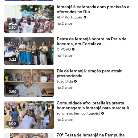
Iemanjá é celebrada com procissão e
oferendas no Rio
AFP Português
há 2 anos
2:10
Festa de Iemanjá ocorre na Praia de
Iracema, em Fortaleza
O POVO
há 4 anos
0:22
Dia de Iemanjá: oração para atrair
prosperidade
João Bidu
há 3 anos
0:56
Comunidade afro-brasileira presta
homenagem a Iemanjá para marcar Ano
Novo
euronews (em português)
há 2 anos
1:00
70ª Festa de Iemanjá na Pampulha