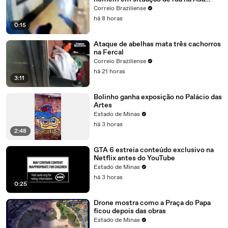
Norte
Correio Braziliense
há 8 horas
0:15
Ataque de abelhas mata três cachorros
na Fercal
Correio Braziliense
há 21 horas
3:11
Bolinho ganha exposição no Palácio das
Artes
Estado de Minas
há 3 horas
2:48
GTA 6 estreia conteúdo exclusivo na
Netflix antes do YouTube
Estado de Minas
há 3 horas
0:25
Drone mostra como a Praça do Papa
ficou depois das obras
Estado de Minas