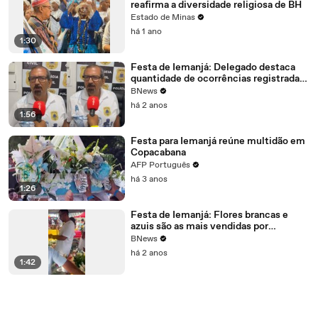
reafirma a diversidade religiosa de BH
Estado de Minas
há 1 ano
1:30
Festa de Iemanjá: Delegado destaca
quantidade de ocorrências registradas
durante festejo
BNews
há 2 anos
1:56
Festa para Iemanjá reúne multidão em
Copacabana
AFP Português
há 3 anos
1:26
Festa de Iemanjá: Flores brancas e
azuis são as mais vendidas por
ambulantes
BNews
há 2 anos
1:42