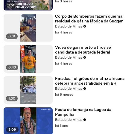
há 3 horas
1:51
Corpo de Bombeiros fazem queima
residual de gás na fábrica da Suggar
Estado de Minas
há 4 horas
0:31
Viúva de gari morto a tiros se
candidata a deputada federal
Estado de Minas
há 4 horas
0:43
Finados: religiões de matriz africana
celebram ancestralidade em BH
Estado de Minas
há 9 meses
1:30
Festa de Iemanjá na Lagoa da
Pampulha
Estado de Minas
há 1 ano
3:09