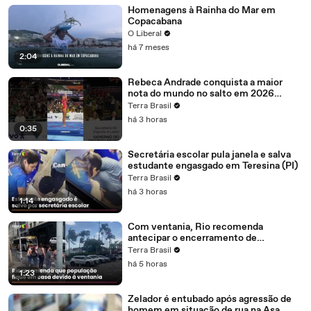
Homenagens à Rainha do Mar em
Copacabana
O Liberal
há 7 meses
2:04
Rebeca Andrade conquista a maior
nota do mundo no salto em 2026
#shorts
Terra Brasil
há 3 horas
0:35
Secretária escolar pula janela e salva
estudante engasgado em Teresina (PI)
Terra Brasil
há 3 horas
1:14
Com ventania, Rio recomenda
antecipar o encerramento de
atividades não essenciais
Terra Brasil
há 5 horas
1:23
Zelador é entubado após agressão de
homem em situação de rua na Asa