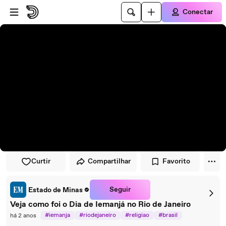
Pular para o player
Ir para o conteúdo principal
Conectar
Curtir
Compartilhar
Favorito
Seguir
Estado de Minas
Veja como foi o Dia de Iemanjá no Rio de Janeiro
#iemanja
#riodejaneiro
#religiao
#brasil
há 2 anos