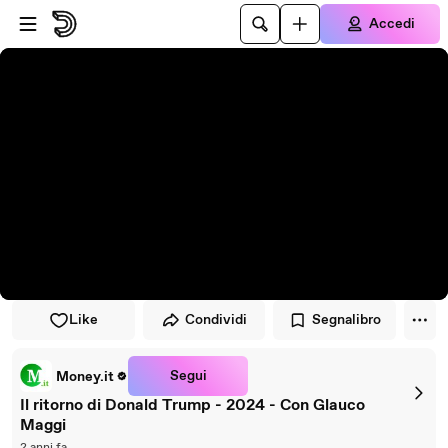
Vai al lettore
Passa al contenuto principale
Accedi
Like
Condividi
Segnalibro
Segui
Money.it
Il ritorno di Donald Trump - 2024 - Con Glauco
Maggi