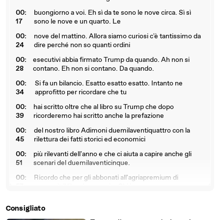
00:
buongiorno a voi. Eh sì da te sono le nove circa. Sì sì
17
sono le nove e un quarto. Le
00:
nove del mattino. Allora siamo curiosi c'è tantissimo da
24
dire perché non so quanti ordini
00:
esecutivi abbia firmato Trump da quando. Ah non si
28
contano. Eh non si contano. Da quando.
00:
Si fa un bilancio. Esatto esatto esatto. Intanto ne
34
approfitto per ricordare che tu
00:
hai scritto oltre che al libro su Trump che dopo
39
ricorderemo hai scritto anche la prefazione
00:
del nostro libro Adimoni duemilaventiquattro con la
45
rilettura dei fatti storici ed economici
00:
più rilevanti dell'anno e che ci aiuta a capire anche gli
51
scenari del duemilaventicinque.
00:
Ricordo che per gli abbonati all'agriapremium di
57
money.it il libro è omaggio. Chi invece
01:
non è abbonato e lo volesse c'è in descrizione il link dello
Consigliato
03
shop di money dove poterlo acquistare