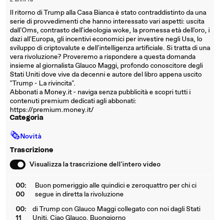
2 anni fa
Il ritorno di Trump alla Casa Bianca è stato contraddistinto da una
serie di provvedimenti che hanno interessato vari aspetti: uscita
dall'Oms, contrasto dell'ideologia woke, la promessa età dell'oro, i
dazi all'Europa, gli incentivi economici per investire negli Usa, lo
sviluppo di criptovalute e dell'intelligenza artificiale. Si tratta di una
vera rivoluzione? Proveremo a rispondere a questa domanda
insieme al giornalista Glauco Maggi, profondo conoscitore degli
Stati Uniti dove vive da decenni e autore del libro appena uscito
"Trump - La rivincita".
Abbonati a Money.it - naviga senza pubblicità e scopri tutti i
contenuti premium dedicati agli abbonati:
https://premium.money.it/
Categoria
🗞
Novità
Trascrizione
Visualizza la trascrizione dell'intero video
00:
Buon pomeriggio alle quindici e zeroquattro per chi ci
00
segue in diretta la rivoluzione
00:
di Trump con Glauco Maggi collegato con noi dagli Stati
11
Uniti. Ciao Glauco. Buongiorno