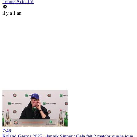
Tennis Actu TV
il y a 1 an
7:46
Roland-Garros 2025 - Jannik Sinner : Cela fait 2 matchs que je joue