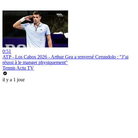
0:51
ATP - Los Cabos 2026 - Arthur Gea a renversé Cerundolo : "J’ai
réussi à le manger physiquement"
Tennis Actu TV
il y a 1 jour