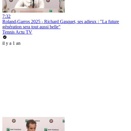
7:32
Roland-Garros 2025 - Richard Gasquet, ses adieux : "La future
génération sera tout aussi belle"
Tennis Actu TV
il y a 1 an