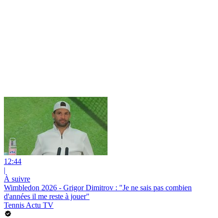
12:44
|
À suivre
Wimbledon 2026 - Grigor Dimitrov : "Je ne sais pas combien
d'années il me reste à jouer"
Tennis Actu TV