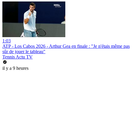
1:03
ATP - Los Cabos 2026 - Arthur Gea en finale : "Je n'étais même pas
sûr de jouer le tableau"
Tennis Actu TV
il y a 9 heures