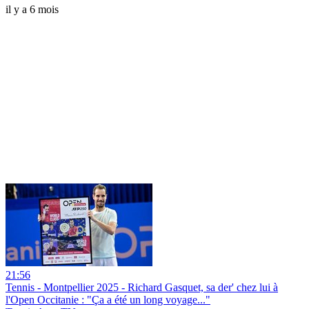
il y a 6 mois
21:56
Tennis - Montpellier 2025 - Richard Gasquet, sa der' chez lui à
l'Open Occitanie : "Ça a été un long voyage..."