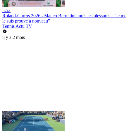
5:52
Roland-Garros 2026 - Matteo Berrettini après les blessures : “Je me
le suis prouvé à nouveau”
Tennis Actu TV
il y a 2 mois