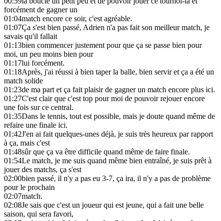
00:59
la boucle un petit peu et de pouvoir jouer ce tournoi-là et
forcément de gagner un
01:04
match encore ce soir, c'est agréable.
01:07
Ça s'est bien passé, Adrien n'a pas fait son meilleur match, je
savais qu'il fallait
01:13
bien commencer justement pour que ça se passe bien pour
moi, un peu moins bien pour
01:17
lui forcément.
01:18
Après, j'ai réussi à bien taper la balle, bien servir et ça a été un
match solide
01:23
de ma part et ça fait plaisir de gagner un match encore plus ici.
01:27
C'est clair que c'est top pour moi de pouvoir rejouer encore
une fois sur ce central.
01:35
Dans le tennis, tout est possible, mais je doute quand même de
refaire une finale ici.
01:42
J'en ai fait quelques-unes déjà, je suis très heureux par rapport
à ça, mais c'est
01:48
sûr que ça va être difficile quand même de faire finale.
01:54
Le match, je me suis quand même bien entraîné, je suis prêt à
jouer des matchs, ça s'est
02:00
bien passé, il n'y a pas eu 3-7, ça ira, il n'y a pas de problème
pour le prochain
02:07
match.
02:08
Je sais que c'est un joueur qui est jeune, qui a fait une belle
saison, qui sera favori,