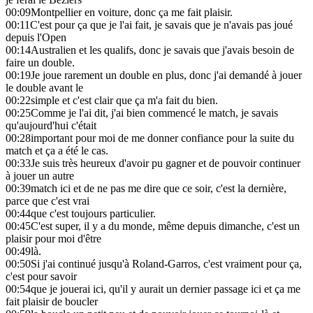
00:09
Montpellier en voiture, donc ça me fait plaisir.
00:11
C'est pour ça que je l'ai fait, je savais que je n'avais pas joué
depuis l'Open
00:14
Australien et les qualifs, donc je savais que j'avais besoin de
faire un double.
00:19
Je joue rarement un double en plus, donc j'ai demandé à jouer
le double avant le
00:22
simple et c'est clair que ça m'a fait du bien.
00:25
Comme je l'ai dit, j'ai bien commencé le match, je savais
qu'aujourd'hui c'était
00:28
important pour moi de me donner confiance pour la suite du
match et ça a été le cas.
00:33
Je suis très heureux d'avoir pu gagner et de pouvoir continuer
à jouer un autre
00:39
match ici et de ne pas me dire que ce soir, c'est la dernière,
parce que c'est vrai
00:44
que c'est toujours particulier.
00:45
C'est super, il y a du monde, même depuis dimanche, c'est un
plaisir pour moi d'être
00:49
là.
00:50
Si j'ai continué jusqu'à Roland-Garros, c'est vraiment pour ça,
c'est pour savoir
00:54
que je jouerai ici, qu'il y aurait un dernier passage ici et ça me
fait plaisir de boucler