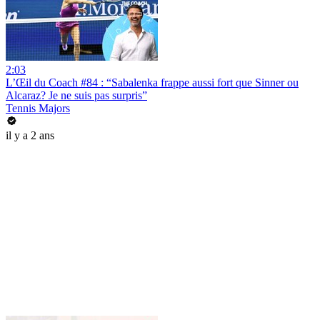
2:03
L’Œil du Coach #84 : “Sabalenka frappe aussi fort que Sinner ou
Alcaraz? Je ne suis pas surpris”
Tennis Majors
il y a 2 ans