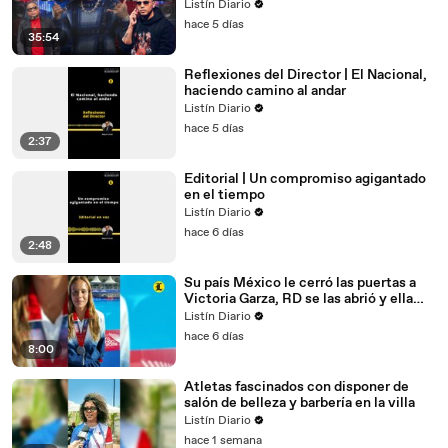
DOCUMENTAL
Listín Diario
hace 5 días
35:54
Reflexiones del Director | El Nacional,
haciendo camino al andar
Listín Diario
hace 5 días
2:37
Editorial | Un compromiso agigantado
en el tiempo
Listín Diario
hace 6 días
2:48
Su país México le cerró las puertas a
Victoria Garza, RD se las abrió y ella
respondió con medalla
Listín Diario
hace 6 días
8:00
Atletas fascinados con disponer de
salón de belleza y barbería en la villa
Listín Diario
hace 1 semana