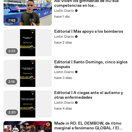
Así viven los gimnastas de RD sus
competencias en los
Centroamericanos
Listín Diario
hace 1 día
7:53
Editorial | Más apoyo a los bomberos
Listín Diario
hace 2 días
2:23
Editorial | Santo Domingo, cinco siglos
después
Listín Diario
hace 3 días
2:15
Editorial | A ciegas ante el autismo y
otras enfermedades
Listín Diario
hace 4 días
2:20
Made in RD: EL DEMBOW, de ritmo
marginal a fenómeno GLOBAL / El