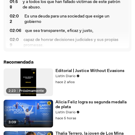
01:5
y a todos los que han fallado víctimas de este patrón
8
de abuso.
02:0
Es una deuda para una sociedad que exige un
2
gobierno
02:06
que sea transparente, eficaz y justo,
02:0
capaz de honrar decisiones judiciales y sus propias
9
promesas.
02:13
Liston D'Ario presenta el editorial del director.
Recomendada
Editorial | Justice Without Evasions
Listín Diario
hace 2 años
2:23
|
Próximamente
Alicia Feliz logra su segunda medalla
de plata
Listín Diario
hace 5 horas
3:09
Thalia Terrero, la joven de Los Mina