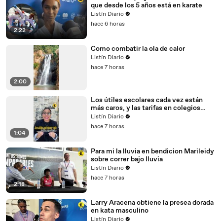
que desde los 5 años está en karate
Listín Diario
hace 6 horas
2:22
Como combatir la ola de calor
Listín Diario
hace 7 horas
2:00
Los útiles escolares cada vez están
más caros, y las tarifas en colegios
también; denuncian las padres
Listín Diario
hace 7 horas
1:04
Para mi la lluvia en bendicion Marileidy
sobre correr bajo lluvia
Listín Diario
hace 7 horas
2:18
Larry Aracena obtiene la presea dorada
en kata masculino
Listín Diario