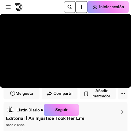
Saltar al reproductor
Saltar al contenido principal
Iniciar sesión
Añadir
Me gusta
Compartir
marcador
Seguir
Listín Diario
Editorial | An Injustice Took Her Life
hace 2 años