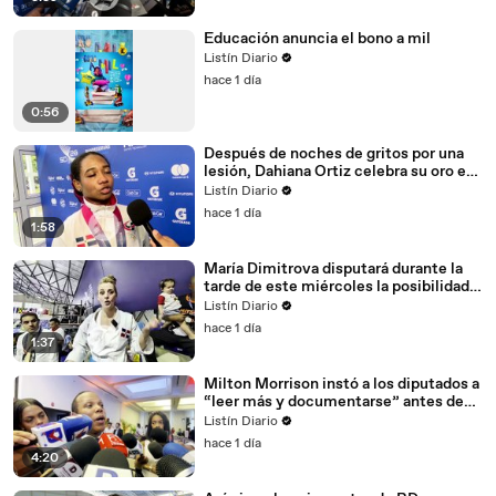
Educación anuncia el bono a mil
Listín Diario
hace 1 día
0:56
Después de noches de gritos por una
lesión, Dahiana Ortiz celebra su oro en
pesas
Listín Diario
hace 1 día
1:58
María Dimitrova disputará durante la
tarde de este miércoles la posibilidad
de conseguir su sexta medalla de oro
Listín Diario
consecutiva
hace 1 día
1:37
Milton Morrison instó a los diputados a
“leer más y documentarse” antes de
criticar el préstamo para seguridad vial
Listín Diario
hace 1 día
4:20