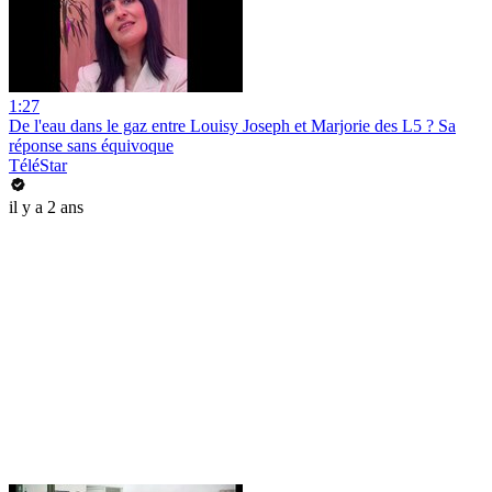
1:27
De l'eau dans le gaz entre Louisy Joseph et Marjorie des L5 ? Sa
réponse sans équivoque
TéléStar
il y a 2 ans