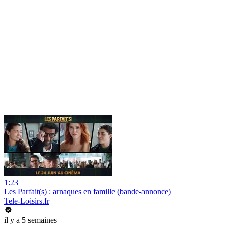
1:23
Les Parfait(s) : arnaques en famille (bande-annonce)
Tele-Loisirs.fr
il y a 5 semaines