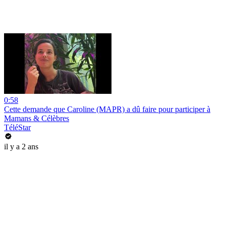
0:58
Cette demande que Caroline (MAPR) a dû faire pour participer à
Mamans & Célèbres
TéléStar
il y a 2 ans