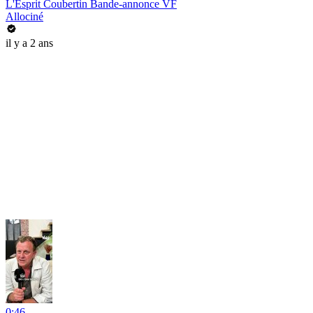
L'Esprit Coubertin Bande-annonce VF
Allociné
il y a 2 ans
0:46