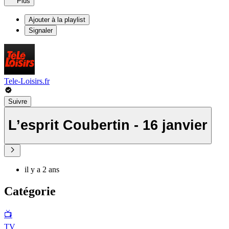
Plus
Ajouter à la playlist
Signaler
Tele-Loisirs.fr
Suivre
L’esprit Coubertin - 16 janvier
il y a 2 ans
Catégorie
📺
TV