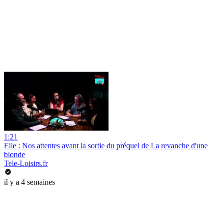
1:21
Elle : Nos attentes avant la sortie du préquel de La revanche d'une
blonde
Tele-Loisirs.fr
il y a 4 semaines