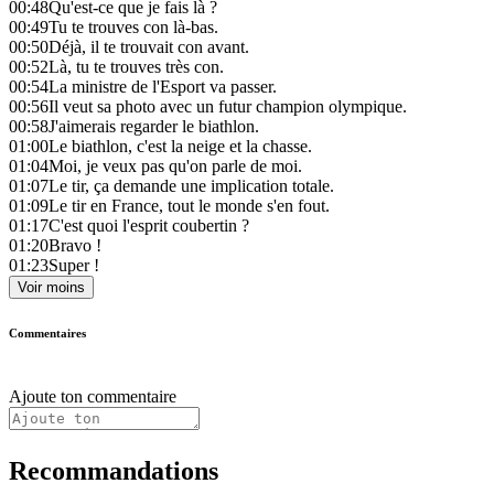
00:48
Qu'est-ce que je fais là ?
00:49
Tu te trouves con là-bas.
00:50
Déjà, il te trouvait con avant.
00:52
Là, tu te trouves très con.
00:54
La ministre de l'Esport va passer.
00:56
Il veut sa photo avec un futur champion olympique.
00:58
J'aimerais regarder le biathlon.
01:00
Le biathlon, c'est la neige et la chasse.
01:04
Moi, je veux pas qu'on parle de moi.
01:07
Le tir, ça demande une implication totale.
01:09
Le tir en France, tout le monde s'en fout.
01:17
C'est quoi l'esprit coubertin ?
01:20
Bravo !
01:23
Super !
Voir moins
Commentaires
Ajoute ton commentaire
Recommandations