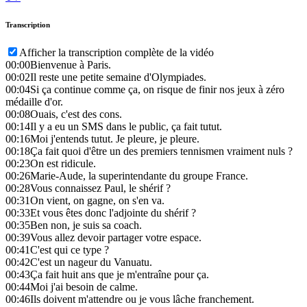
Transcription
Afficher la transcription complète de la vidéo
00:00
Bienvenue à Paris.
00:02
Il reste une petite semaine d'Olympiades.
00:04
Si ça continue comme ça, on risque de finir nos jeux à zéro
médaille d'or.
00:08
Ouais, c'est des cons.
00:14
Il y a eu un SMS dans le public, ça fait tutut.
00:16
Moi j'entends tutut. Je pleure, je pleure.
00:18
Ça fait quoi d'être un des premiers tennismen vraiment nuls ?
00:23
On est ridicule.
00:26
Marie-Aude, la superintendante du groupe France.
00:28
Vous connaissez Paul, le shérif ?
00:31
On vient, on gagne, on s'en va.
00:33
Et vous êtes donc l'adjointe du shérif ?
00:35
Ben non, je suis sa coach.
00:39
Vous allez devoir partager votre espace.
00:41
C'est qui ce type ?
00:42
C'est un nageur du Vanuatu.
00:43
Ça fait huit ans que je m'entraîne pour ça.
00:44
Moi j'ai besoin de calme.
00:46
Ils doivent m'attendre ou je vous lâche franchement.