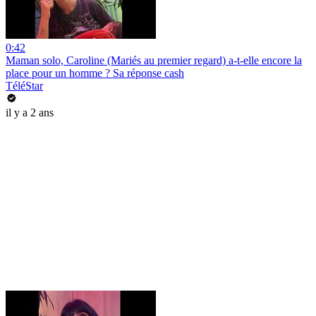
0:42
Maman solo, Caroline (Mariés au premier regard) a-t-elle encore la
place pour un homme ? Sa réponse cash
TéléStar
il y a 2 ans