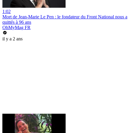
1:02
Mort de Jean-Marie Le Pen : le fondateur du Front National nous a
quittés à 96 ans
OhMyMag FR
il y a 2 ans