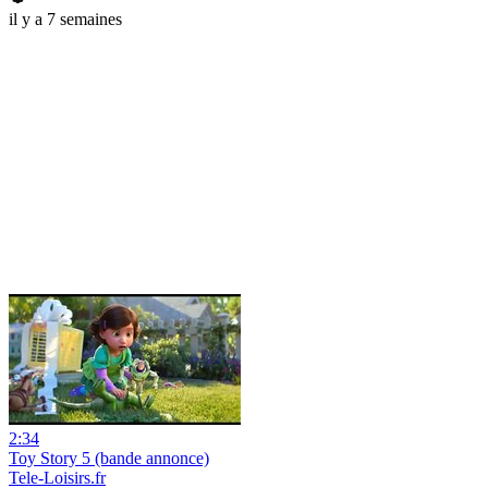
il y a 7 semaines
2:34
Toy Story 5 (bande annonce)
Tele-Loisirs.fr