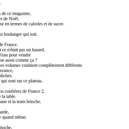
.
on de ce magazine,
es de Noël.
 en termes de calories et de sucre.
ut boulanger qui soit.
 de France.
 ce n'était pas un hasard.
d'eau pour vendre
passe aussi comme ça ?
t des volumes vraiment complètement différents
'avance,
bûches.
 qui sont sur ce plateau.
nos confrères de France 2.
 la table.
pane et la team brioche.
arde,
che quand même.
rioche,