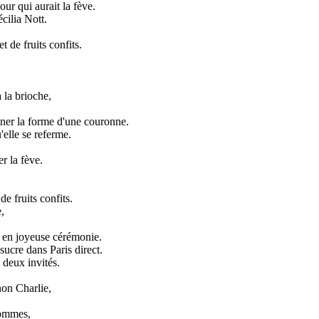
pour qui aurait la fève.
écilia Nott.
t de fruits confits.
 la brioche,
onner la forme d'une couronne.
'elle se referme.
er la fève.
de fruits confits.
,
x en joyeuse cérémonie.
 sucre dans Paris direct.
 deux invités.
on Charlie,
pommes,