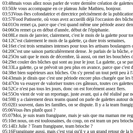
03:48
mais vous allez nous parler de votre dernière création de galettes
03:50
Je vous accompagne en ce plateau Julie Mathieu, bonjour.
03:53
Vous êtes cofondatrice et directrice précisément de la publicati
03:57
Food Patisserie, où vous avez accueilli déjà l'occasion des bûch
04:01
On remet ça, parce que c'est quand même une période assez dense
04:06
On remet ça en début d'année, début de l'épiphanie.
04:08
Le mois de janvier, clairement, c'est le mois de la galette pour to
04:12
C'est clairement le mois de la galette, ça dure trois semaines,
04:16
et c'est trois semaines intenses pour tous les artisans boulangers
04:20
C'est une saison particulièrement dense. Je parlais de la bûche, et
04:25
On sait que le mois de décembre, là aussi, on met les bouchées 
04:29
et couler des bûches qui sont au jour le jour. La galette, ça se 
04:33
La galette, ça se prévoit un peu plus en avance, parce que c'es
04:38
et bien supérieurs aux bûches. On s'y prend un tout petit peu à l
04:43
mais je dirais que c'est une période encore plus chargée que les 
04:47
On va essayer de valoriser toutes ces gâteaux, toutes ces galettes
04:52
Ce n'est pas tous les jours, donc on est forcément assez fiers.
04:55
On vient de voir un reportage, juste avant, qui a été réalisé par 
04:59
Il y a clairement deux teams quand on parle de galettes autour de
05:02
Et souvent, dans les familles, on se dispute. Il y a la team frangi
05:06
Vous êtes plutôt quoi ?
05:07
Moi, je suis team frangipane, mais je sais que ma maman me reg
05:10
et nous, on est toulousaines, du coup, on est team un peu brio
05:14
Et Julie ? Team frangipane, team brioche ?
05:16
Frangipane aussi, mais c'est vrai qu'il y a un grand retour de la b