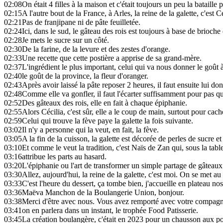
02:08
On était 4 filles à la maison et c'était toujours un peu la bataille 
02:15
A l'autre bout de la France, à Arles, la reine de la galette, c'est C
02:21
Pas de franjipane ni de pâte feuilletée.
02:24
Ici, dans le sud, le gâteau des rois est toujours à base de brioche e
02:28
Je mets le sucre sur un côté.
02:30
De la farine, de la levure et des zestes d'orange.
02:33
Une recette que cette postière a apprise de sa grand-mère.
02:37
L'ingrédient le plus important, celui qui va nous donner le goût à
02:40
le goût de la province, la fleur d'oranger.
02:43
Après avoir laissé la pâte reposer 2 heures, il faut ensuite lui d
02:48
Comme elle va gonfler, il faut l'écarter suffisamment pour pas qu
02:52
Des gâteaux des rois, elle en fait à chaque épiphanie.
02:55
Alors Cécilia, c'est sûr, elle a le coup de main, surtout pour cach
02:59
Celui qui trouve la fève paye la galette la fois suivante.
03:02
Il n'y a personne qui la veut, en fait, la fève.
03:05
A la fin de la cuisson, la galette est décorée de perles de sucre et 
03:10
Et comme le veut la tradition, c'est Naïs de Zan qui, sous la table
03:16
attribue les parts au hasard.
03:20
L'épiphanie ou l'art de transformer un simple partage de gâteau
03:30
Allez, aujourd'hui, la reine de la galette, c'est moi. On se met au
03:33
C'est l'heure du dessert, ça tombe bien, j'accueille en plateau nos
03:36
Maëva Manchon de la Boulangerie Union, bonjour.
03:38
Merci d'être avec nous. Vous avez remporté avec votre compagn
03:41
on en parlera dans un instant, le trophée Food Patisserie.
03:45
La création boulangère, c'était en 2023 pour un chausson aux 