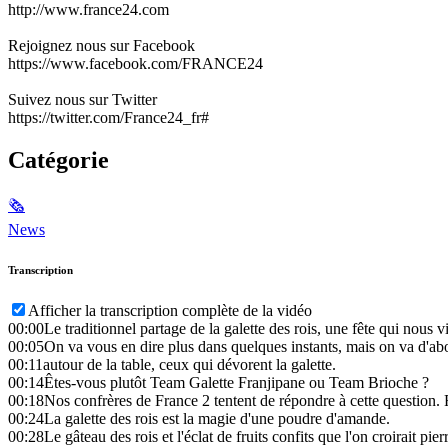
http://www.france24.com
Rejoignez nous sur Facebook
https://www.facebook.com/FRANCE24
Suivez nous sur Twitter
https://twitter.com/France24_fr#
Catégorie
🗞
News
Transcription
Afficher la transcription complète de la vidéo
00:00
Le traditionnel partage de la galette des rois, une fête qui nous v
00:05
On va vous en dire plus dans quelques instants, mais on va d'abo
00:11
autour de la table, ceux qui dévorent la galette.
00:14
Êtes-vous plutôt Team Galette Franjipane ou Team Brioche ?
00:18
Nos confrères de France 2 tentent de répondre à cette question.
00:24
La galette des rois est la magie d'une poudre d'amande.
00:28
Le gâteau des rois et l'éclat de fruits confits que l'on croirait pie