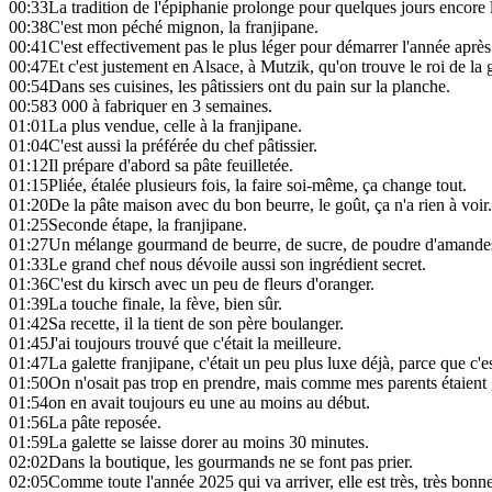
00:33
La tradition de l'épiphanie prolonge pour quelques jours encore l'
00:38
C'est mon péché mignon, la franjipane.
00:41
C'est effectivement pas le plus léger pour démarrer l'année après 
00:47
Et c'est justement en Alsace, à Mutzik, qu'on trouve le roi de la 
00:54
Dans ses cuisines, les pâtissiers ont du pain sur la planche.
00:58
3 000 à fabriquer en 3 semaines.
01:01
La plus vendue, celle à la franjipane.
01:04
C'est aussi la préférée du chef pâtissier.
01:12
Il prépare d'abord sa pâte feuilletée.
01:15
Pliée, étalée plusieurs fois, la faire soi-même, ça change tout.
01:20
De la pâte maison avec du bon beurre, le goût, ça n'a rien à voir.
01:25
Seconde étape, la franjipane.
01:27
Un mélange gourmand de beurre, de sucre, de poudre d'amandes
01:33
Le grand chef nous dévoile aussi son ingrédient secret.
01:36
C'est du kirsch avec un peu de fleurs d'oranger.
01:39
La touche finale, la fève, bien sûr.
01:42
Sa recette, il la tient de son père boulanger.
01:45
J'ai toujours trouvé que c'était la meilleure.
01:47
La galette franjipane, c'était un peu plus luxe déjà, parce que c'es
01:50
On n'osait pas trop en prendre, mais comme mes parents étaien
01:54
on en avait toujours eu une au moins au début.
01:56
La pâte reposée.
01:59
La galette se laisse dorer au moins 30 minutes.
02:02
Dans la boutique, les gourmands ne se font pas prier.
02:05
Comme toute l'année 2025 qui va arriver, elle est très, très bonne