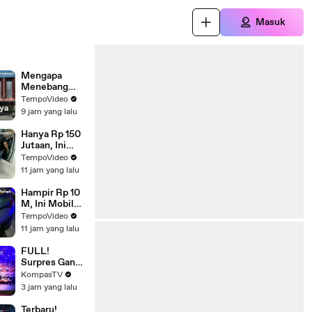
Masuk
Mengapa
Menebang
Pohon di
TempoVideo
nya
Ruang Publik
9 jam yang lalu
Tak Boleh
Sembarangan
Hanya Rp 150
Jutaan, Ini
Mobil
TempoVideo
Termurah di
11 jam yang lalu
GIIAS 2026
Hampir Rp 10
M, Ini Mobil
Termahal di
TempoVideo
GIIAS 2026
11 jam yang lalu
FULL!
Surpres Ganti
Kapolri
KompasTV
Menguat,
3 jam yang lalu
Pakar Bedah
Isu Cek
Terbaru!