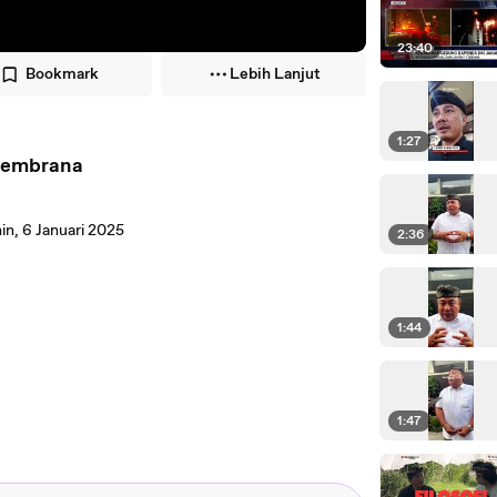
23:40
Bookmark
Lebih Lanjut
1:27
 Jembrana
in, 6 Januari 2025
2:36
1:44
1:47