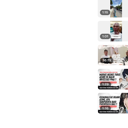
1:15
1:01
36:19
1:29
1:35