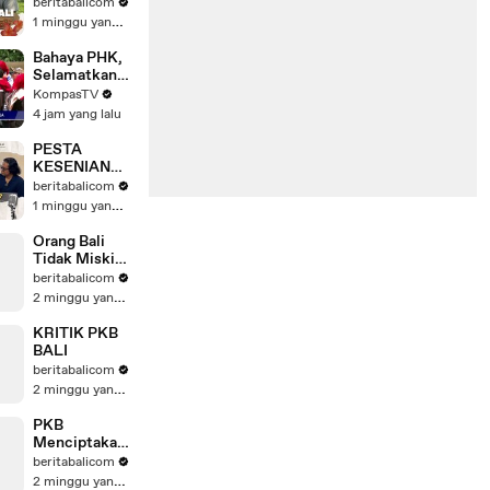
ORANG BALI |
beritabalicom
MENGUNGKA
1 minggu yang lalu
P KULINER
BALI
Bahaya PHK,
Selamatkan
Hak Pekerja! |
KompasTV
SAPA WARGA
4 jam yang lalu
PESTA
KESENIAN
BALI MASIH
beritabalicom
RELEVAN
1 minggu yang lalu
ATAU
SEKADAR
Orang Bali
TRADISI
Tidak Miskin
TAHUNAN
Kalau Dia Tau
beritabalicom
BERSAMA
Ini
2 minggu yang lalu
RAI MANTRA
KRITIK PKB
BALI
beritabalicom
2 minggu yang lalu
PKB
Menciptakan
Segmen Baru
beritabalicom
Di Pariwisata
2 minggu yang lalu