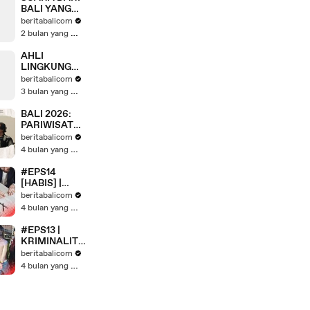
BALI YANG
LAYAK
beritabalicom
DIDENGAR
2 bulan yang lalu
AHLI
LINGKUNGAN
: BALI GAGAL
beritabalicom
KELOLA
3 bulan yang lalu
SAMPAH
BALI 2026:
PARIWISATA
DI UJUNG
beritabalicom
TANDUK?
4 bulan yang lalu
#EPS14
[HABIS] |
BISNIS TURIS
beritabalicom
ASING
4 bulan yang lalu
BERKEDOK
PENANAMAN
#EPS13 |
MODAL
KRIMINALITA
ASING
S MULAI
beritabalicom
(PMA)?
MENINGKAT,
4 bulan yang lalu
BALI
TERLALU
RAMAH
PADA TURIS