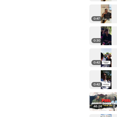
0:47
0:30
0:42
0:42
46:24