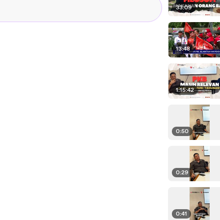
33:09
13:48
1:15:42
0:50
0:29
0:41