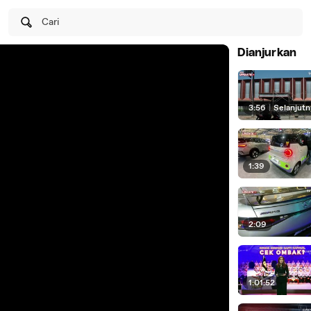
Cari
Dianjurkan
3:56
|
Selanjut
1:39
2:09
1:01:52