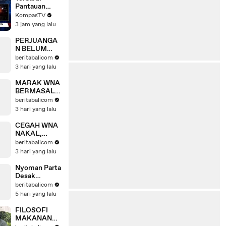
Ombak & Hak
Pantauan
Presiden
Udara
KompasTV
Prabowo |
Kebakaran
3 jam yang lalu
Bola Liar
Gedung
Bapenda DKI
PERJUANGA
Jakarta,
N BELUM
Pemadaman
USAI, DRIVER
beritabalicom
Berlangsung
PARIWISATA
3 hari yang lalu
Hampir 2 Jam
BALI TETAP
KAWAL
MARAK WNA
ENAM
BERMASALA
TUNTUTAN
H DI BALI,
beritabalicom
NYOMAN
3 hari yang lalu
PARTA
SUARAKAN
CEGAH WNA
KELUHAN
NAKAL,
WARGA
NYOMAN
beritabalicom
PARTA USUL
3 hari yang lalu
KETATKAN
SCREENING
Nyoman Parta
AWAL
Desak
IMIGRASI
Pembersihan
beritabalicom
Oknum
5 hari yang lalu
Imigrasi Nakal
di Bali
FILOSOFI
MAKANAN