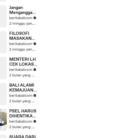
Jangan
Menganggap
PKB Sebagai
beritabalicom
Entertain saja
2 minggu yang lalu
FILOSOFI
MASAKAN
BALI TEASER
beritabalicom
2 minggu yang lalu
MENTERI LH
CEK LOKASI
PSEL
beritabalicom
DIDAMPINGI
2 bulan yang lalu
GUBERNUR
DAN
BALI ALAMI
WALIKOTA
KEMAJUAN
TERKAIT
beritabalicom
MASALAH
2 bulan yang lalu
SAMPAH
PSEL HARUS
DIHENTIKAN,
AKTIVIS 350
beritabalicom
BEBERKAN
2 bulan yang lalu
ALASANNYA
SUARA DARI