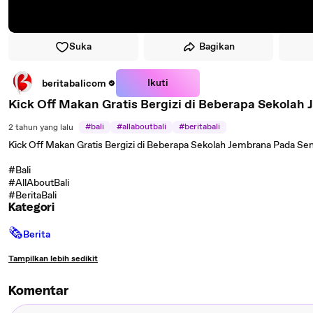
Suka
Bagikan
Ikuti
beritabalicom
Kick Off Makan Gratis Bergizi di Beberapa Sekolah
#bali
#allaboutbali
#beritabali
2 tahun yang lalu
Kick Off Makan Gratis Bergizi di Beberapa Sekolah Jembrana Pada Sen
#Bali
#AllAboutBali
#BeritaBali
Kategori
🗞
Berita
Tampilkan lebih sedikit
Komentar