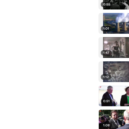
0:55
1:01
1:47
1:12
0:51
1:08