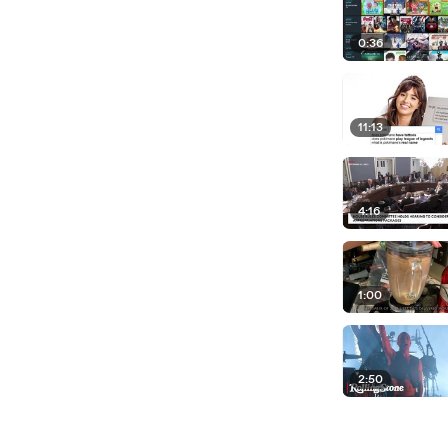
0:36
11:13
4:16
1:00
2:50