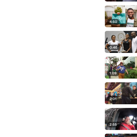
4:50
0:46
1:09
2:01
2:55