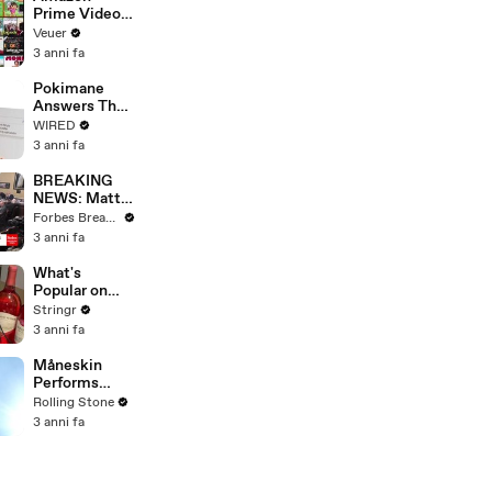
Prime Video
Will Show
Veuer
Commercials
3 anni fa
Starting Next
Year
Pokimane
Answers The
Web's Most
WIRED
Searched
3 anni fa
Questions
BREAKING
NEWS: Matt
Gaetz Tells
Forbes Breaking News
House
3 anni fa
Committee:
'I'm Not Going
What's
To Vote For A
Popular on
Continuing
Uber Eats?
Stringr
Resolution'
3 anni fa
Måneskin
Performs
"HONEY" at
Rolling Stone
MSG
3 anni fa