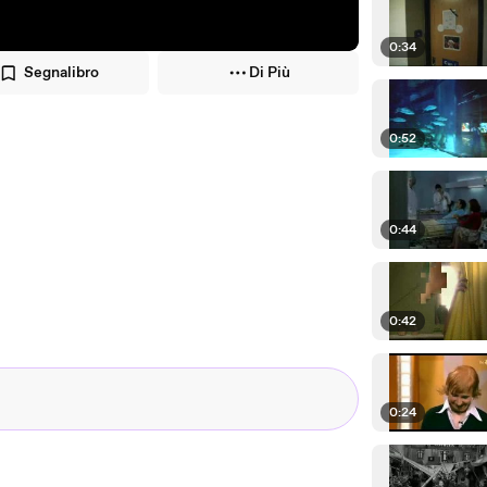
0:34
Segnalibro
Di Più
0:52
0:44
0:42
0:24