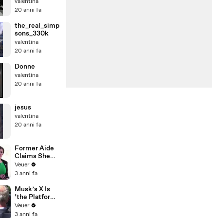
valentina
20 anni fa
the_real_simp
sons_330k
valentina
20 anni fa
Donne
valentina
20 anni fa
jesus
valentina
20 anni fa
Former Aide
Claims She
Was Asked to
Veuer
Make a ‘Hit
3 anni fa
List’ For
Trump
Musk’s X Is
‘the Platform
With the
Veuer
Largest Ratio
3 anni fa