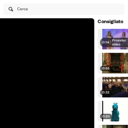
Cerca
Consigliato
Prossimi
0:14
|
video
0:55
0:32
0:20