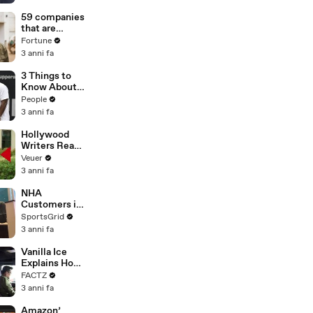
of
Misinformatio
59 companies
n or
that are
Disinformatio
changing the
Fortune
n’ Amongst
world: From
3 anni fa
All Social
Tesla to
Media
Chobani
3 Things to
Platforms
Know About
Coco Gauff's
People
Parents
3 anni fa
Hollywood
Writers Reach
‘Tentative
Veuer
Agreement’
3 anni fa
With Studios
After 146 Day
NHA
Strike
Customers in
Limbo as
SportsGrid
Company
3 anni fa
Faces
Potential
Vanilla Ice
Merger
Explains How
the 90’s
FACTZ
Shaped
3 anni fa
America
Amazon’