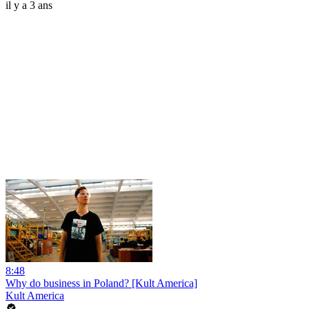
il y a 3 ans
8:48
Why do business in Poland? [Kult America]
Kult America