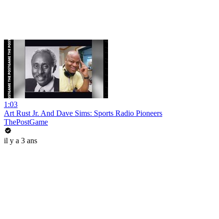
1:03
Art Rust Jr. And Dave Sims: Sports Radio Pioneers
ThePostGame
il y a 3 ans