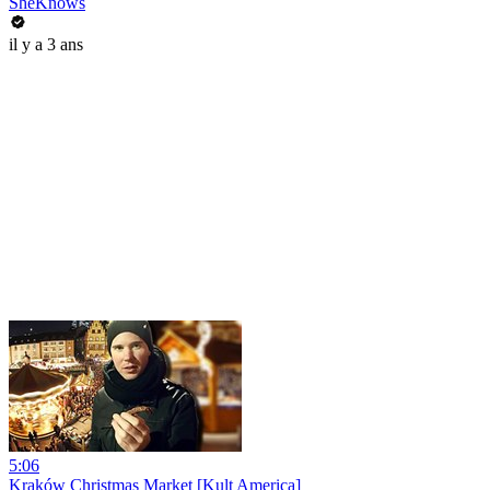
SheKnows
il y a 3 ans
5:06
Kraków Christmas Market [Kult America]