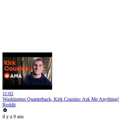
11:02
Washington Quarterback, Kirk Cousins: Ask Me Anything!
Reddit
il y a 9 ans