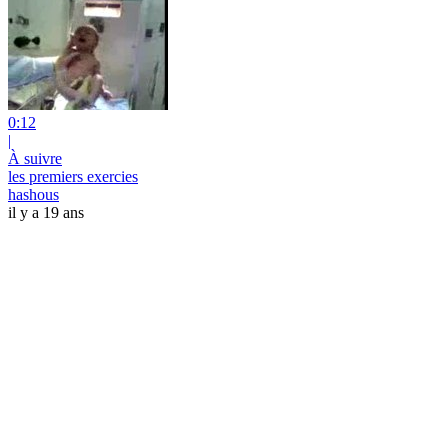
0:12
|
À suivre
les premiers exercies
hashous
il y a 19 ans