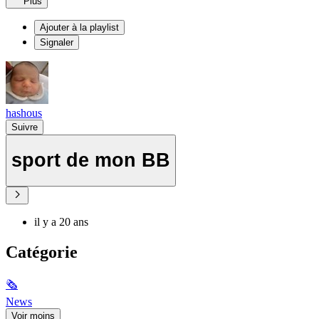
Plus
Ajouter à la playlist
Signaler
hashous
Suivre
sport de mon BB
il y a 20 ans
Catégorie
🗞
News
Voir moins