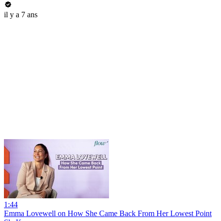
il y a 7 ans
1:44
Emma Lovewell on How She Came Back From Her Lowest Point