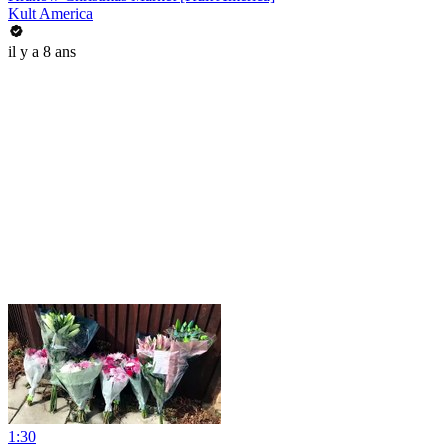
Kult America
il y a 8 ans
1:30