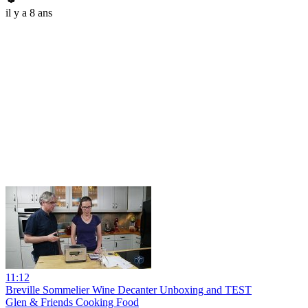
il y a 8 ans
11:12
Breville Sommelier Wine Decanter Unboxing and TEST
Glen & Friends Cooking Food