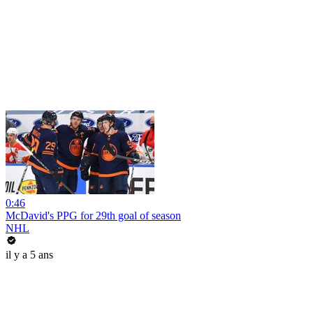
0:46
McDavid's PPG for 29th goal of season
NHL
il y a 5 ans