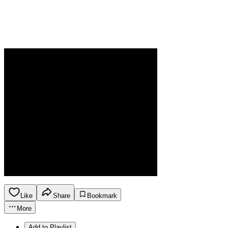
Like
Share
Bookmark
More
Add to Playlist