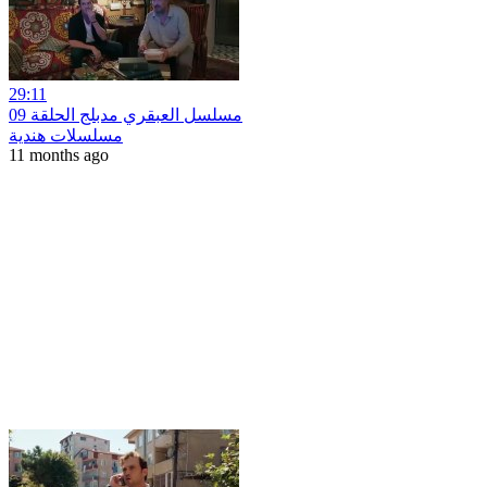
29:11
مسلسل العبقري مدبلج الحلقة 09
مسلسلات هندية
11 months ago