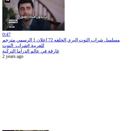
0:47
مسلسل شراب التوت البري الحلقه 72 اعلان 1 الرسمي مترجم
للعربية #شراب_التوت
غارقة في عالم الدراما التركية
2 years ago