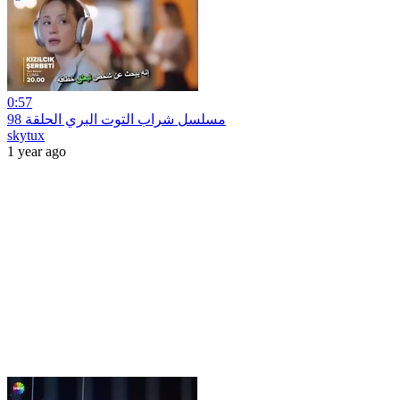
0:57
مسلسل شراب التوت البري الحلقة 98
skytux
1 year ago