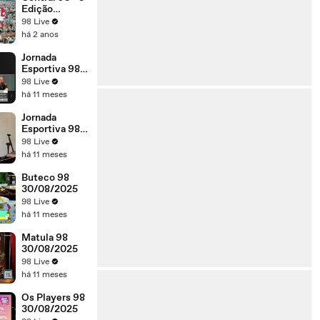
Edição
30/12/24
98 Live
há 2 anos
Jornada
Esportiva 98 -
Vitória x
98 Live
Atlético
há 11 meses
31/08/25
Jornada
Esportiva 98 -
Cruzeiro x São
98 Live
Paulo
há 11 meses
30/08/2025
Buteco 98
30/08/2025
98 Live
há 11 meses
Matula 98
30/08/2025
98 Live
há 11 meses
Os Players 98
30/08/2025