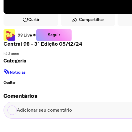
Curtir
Compartilhar
Seguir
98 Live
Central 98 - 3ª Edição 05/12/24
há 2 anos
Categoria
🗞
Notícias
Ocultar
Comentários
Adicionar
seu
comentário