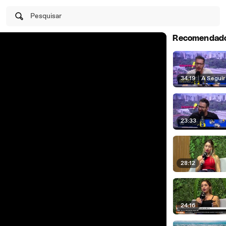
Pesquisar
Recomendad
34:19
|
A Seguir
23:33
28:12
24:16