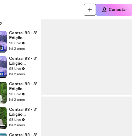
Conectar
o
Central 98 - 3ª
Edição
06/12/24
98 Live
há 2 anos
Central 98 - 3ª
Edição
23/12/24
98 Live
há 2 anos
Central 98 - 3ª
Edição
11/12/24
98 Live
há 2 anos
Central 98 - 3ª
Edição
13/12/24
98 Live
há 2 anos
Central 98 - 3ª