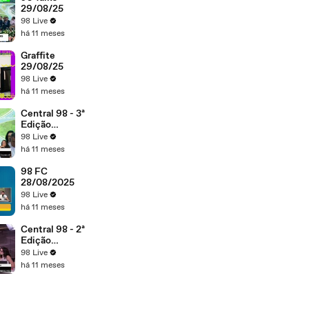
29/08/25
98 Live
há 11 meses
Graffite
29/08/25
98 Live
há 11 meses
Central 98 - 3ª
Edição
29/08/25
98 Live
há 11 meses
98 FC
28/08/2025
98 Live
há 11 meses
Central 98 - 2ª
Edição
29/08/2025
98 Live
há 11 meses