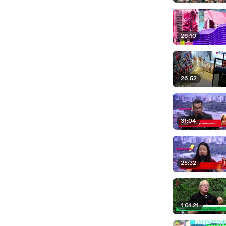
26:10
26:52
31:04
25:32
1:01:21