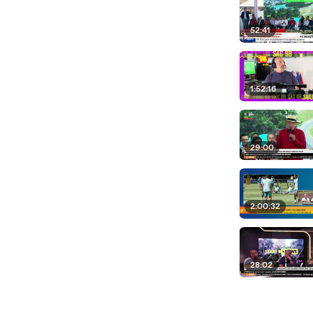
52:41
1:52:16
29:00
2:00:32
28:02