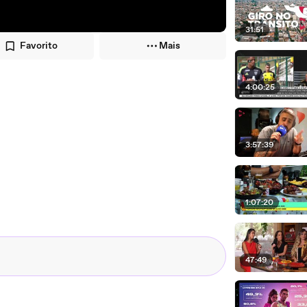
31:51
Favorito
Mais
4:00:25
3:57:39
1:07:20
47:49