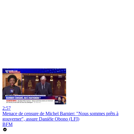
2:57
Menace de censure de Michel Barnier: "Nous sommes prêts à
gouverner", assure Danièle Obono (LFI)
BFM