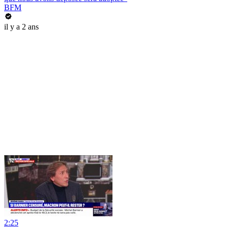
BFM
il y a 2 ans
2:25