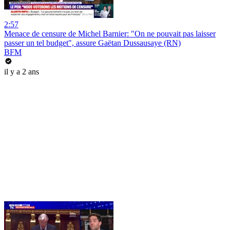
2:57
Menace de censure de Michel Barnier: "On ne pouvait pas laisser
passer un tel budget", assure Gaëtan Dussausaye (RN)
BFM
il y a 2 ans