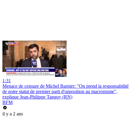
1:31
Menace de censure de Michel Barnier: "On prend la responsabilité
de notre statut de premier parti d'opposition au macronisme",
explique Jean-Philippe Tanguy (RN)
BFM
il y a 2 ans