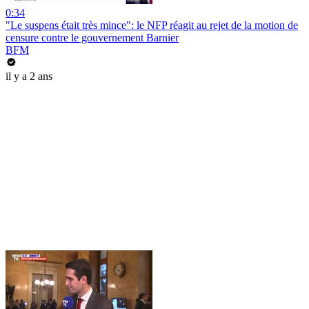
0:34
"Le suspens était très mince": le NFP réagit au rejet de la motion de
censure contre le gouvernement Barnier
BFM
il y a 2 ans