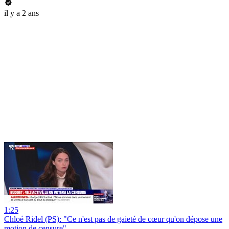
il y a 2 ans
1:25
Chloé Ridel (PS): "Ce n'est pas de gaieté de cœur qu'on dépose une
motion de censure"