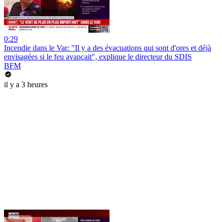
0:29
Incendie dans le Var: "Il y a des évacuations qui sont d'ores et déjà
envisagées si le feu avançait", explique le directeur du SDIS
BFM
il y a 3 heures