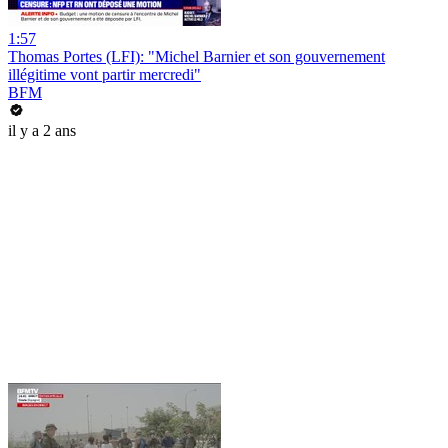
1:57
Thomas Portes (LFI): "Michel Barnier et son gouvernement
illégitime vont partir mercredi"
BFM
il y a 2 ans