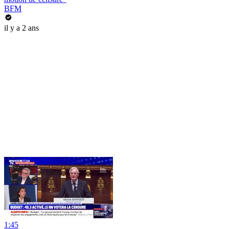
BFM
il y a 2 ans
1:45