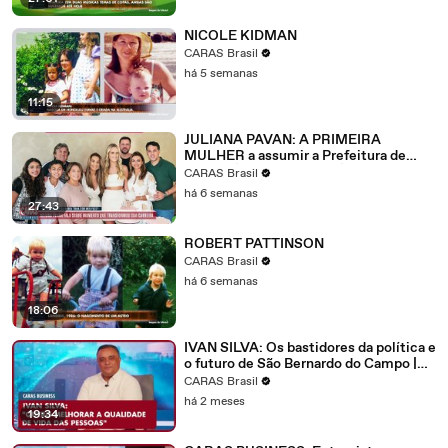
NICOLE KIDMAN
CARAS Brasil
há 5 semanas
11:15
JULIANA PAVAN: A PRIMEIRA
MULHER a assumir a Prefeitura de
BALNEÁRIO CAMBORIÚ | CARAS
CARAS Brasil
BUSINESS
há 6 semanas
27:43
ROBERT PATTINSON
CARAS Brasil
há 6 semanas
18:06
IVAN SILVA: Os bastidores da política e
o futuro de São Bernardo do Campo |
CARAS BUSINESS
CARAS Brasil
há 2 meses
19:34