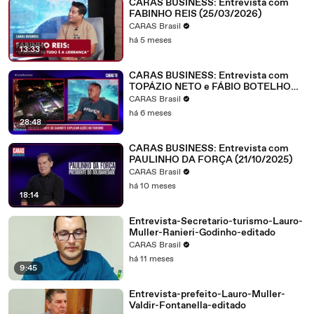
CARAS BUSINESS: Entrevista com
FABINHO REIS (25/03/2026)
CARAS Brasil
há 5 meses
13:33
CARAS BUSINESS: Entrevista com
TOPÁZIO NETO e FÁBIO BOTELHO
(27/01/2026)
CARAS Brasil
há 6 meses
28:48
CARAS BUSINESS: Entrevista com
PAULINHO DA FORÇA (21/10/2025)
CARAS Brasil
há 10 meses
18:14
Entrevista-Secretario-turismo-Lauro-
Muller-Ranieri-Godinho-editado
CARAS Brasil
há 11 meses
9:45
Entrevista-prefeito-Lauro-Muller-
Valdir-Fontanella-editado