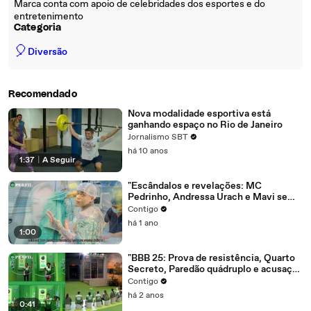
Marca conta com apoio de celebridades dos esportes e do
entretenimento
Categoria
🎈
Diversão
Recomendado
Nova modalidade esportiva está
ganhando espaço no Rio de Janeiro
Jornalismo SBT
há 10 anos
1:37
|
A Seguir
"Escândalos e revelações: MC
Pedrinho, Andressa Urach e Mavi se
envolvem em polêmicas impactantes"
Contigo
há 1 ano
1:00
"BBB 25: Prova de resistência, Quarto
Secreto, Paredão quádruplo e acusação
de roubo chocam participantes"
Contigo
há 2 anos
0:41