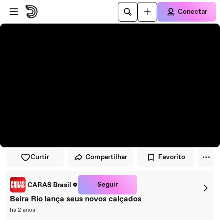
Pular para o player
Ir para o conteúdo principal
Conectar
Curtir
Compartilhar
Favorito
Seguir
CARAS Brasil
Beira Rio lança seus novos calçados
há 2 anos