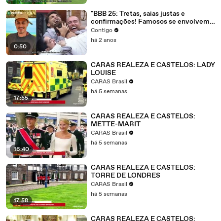
"BBB 25: Tretas, saias justas e
confirmações! Famosos se envolvem
em polêmicas no reality show."
Contigo
há 2 anos
0:50
CARAS REALEZA E CASTELOS: LADY
LOUISE
CARAS Brasil
há 5 semanas
17:55
CARAS REALEZA E CASTELOS:
METTE-MARIT
CARAS Brasil
há 5 semanas
16:40
CARAS REALEZA E CASTELOS:
TORRE DE LONDRES
CARAS Brasil
há 5 semanas
17:58
CARAS REALEZA E CASTELOS: