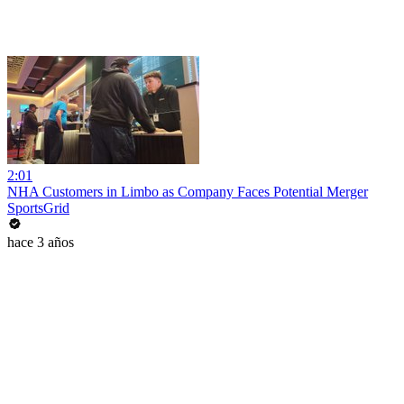
2:01
NHA Customers in Limbo as Company Faces Potential Merger
SportsGrid
hace 3 años