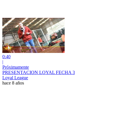
0:40
|
Próximamente
PRESENTACION LOYAL FECHA 3
Loyal League
hace 8 años