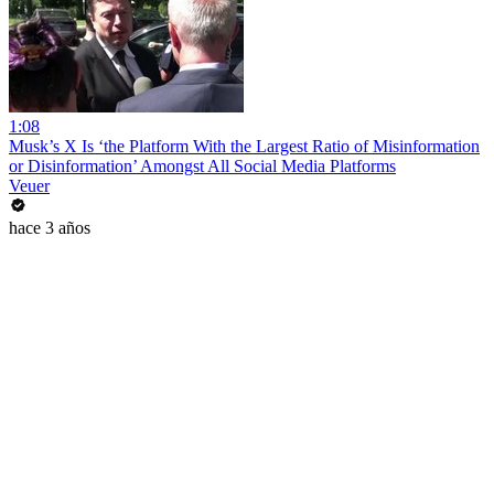
1:08
Musk’s X Is ‘the Platform With the Largest Ratio of Misinformation
or Disinformation’ Amongst All Social Media Platforms
Veuer
hace 3 años