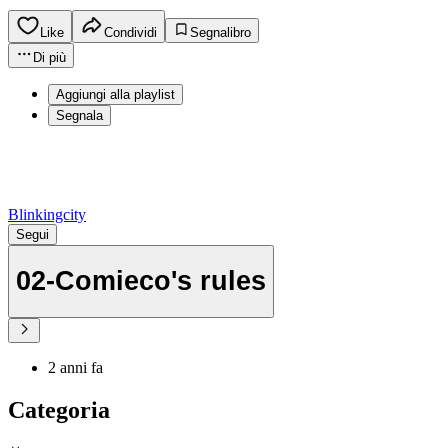
Like
Condividi
Segnalibro
Di più
Aggiungi alla playlist
Segnala
Blinkingcity
Segui
02-Comieco's rules
2 anni fa
Categoria