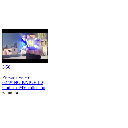
3:56
|
Prossimi video
02 WING KNIGHT 2
Godmax MV collection
6 anni fa