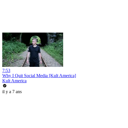
7:53
Why I Quit Social Media [Kult America]
Kult America
il y a 7 ans