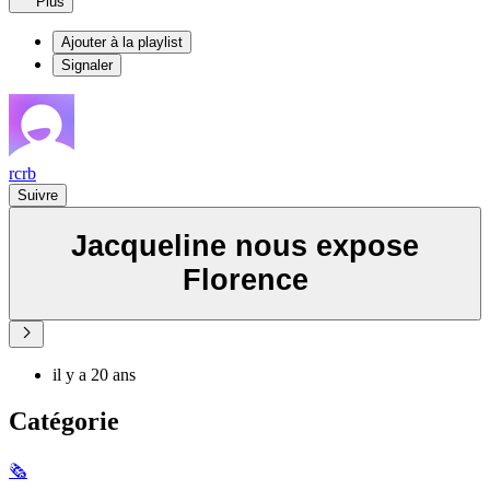
Plus
Ajouter à la playlist
Signaler
rcrb
Suivre
Jacqueline nous expose
Florence
il y a 20 ans
Catégorie
🗞