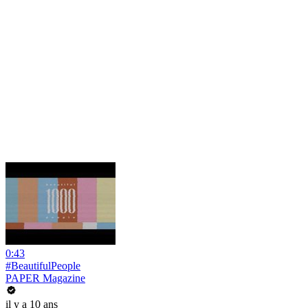
0:43
#BeautifulPeople
PAPER Magazine
il y a 10 ans