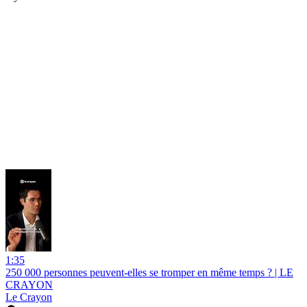
1:35
250 000 personnes peuvent-elles se tromper en même temps ? | LE
CRAYON
Le Crayon