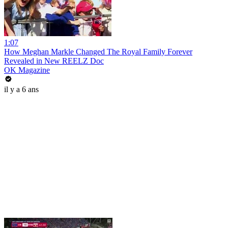
1:07
How Meghan Markle Changed The Royal Family Forever
Revealed in New REELZ Doc
OK Magazine
il y a 6 ans