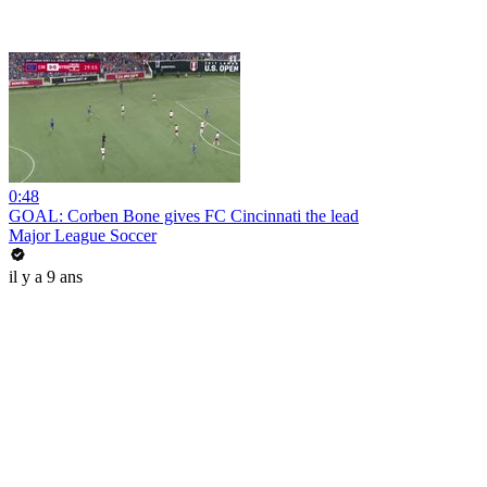
0:48
GOAL: Corben Bone gives FC Cincinnati the lead
Major League Soccer
il y a 9 ans