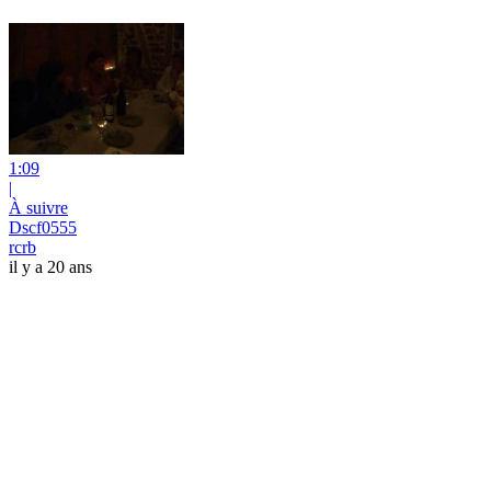
1:09
|
À suivre
Dscf0555
rcrb
il y a 20 ans