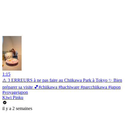
1:15
⚠️ 3 ERREURS à ne pas faire au Chiikawa Park à Tokyo ✨ Bien
préparer sa visite 💕#chiikawa #hachiware #parcchiikawa #japon
#voyagejapon
Kiwi Pinku
il y a 2 semaines