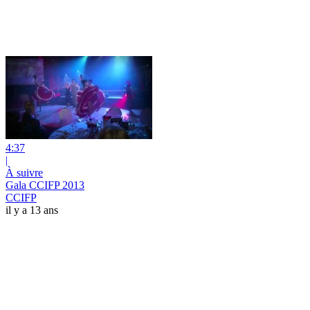
4:37
|
À suivre
Gala CCIFP 2013
CCIFP
il y a 13 ans