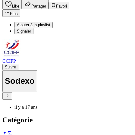
Like
Partager
Favori
Plus
Ajouter à la playlist
Signaler
CCIFP
Suivre
Sodexo
il y a 17 ans
Catégorie
️👩‍💻️