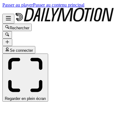
Passer au player
Passer au contenu principal
Rechercher
Se connecter
Regarder en plein écran