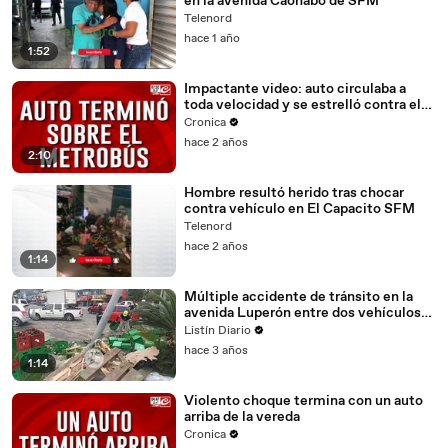
en la avenida Caonabo de SFM
Telenord
hace 1 año
1:52
Impactante video: auto circulaba a
toda velocidad y se estrelló contra el
Metrobús
Cronica
hace 2 años
2:10
Hombre resultó herido tras chocar
contra vehículo en El Capacito SFM
Telenord
hace 2 años
1:14
Múltiple accidente de tránsito en la
avenida Luperón entre dos vehículos
pesados
Listín Diario
hace 3 años
1:14
Violento choque termina con un auto
arriba de la vereda
Cronica