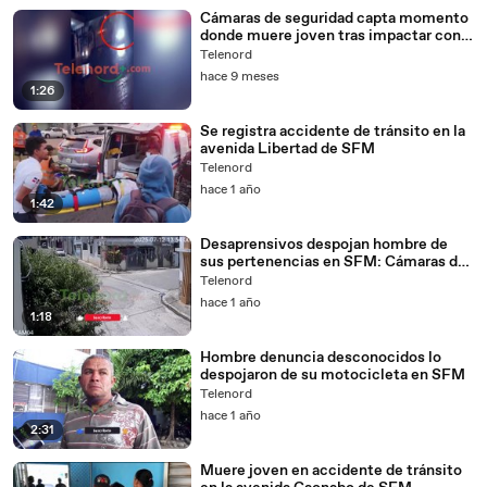
Cámaras de seguridad capta momento
donde muere joven tras impactar con
camión de basura en SFM
Telenord
hace 9 meses
1:26
Se registra accidente de tránsito en la
avenida Libertad de SFM
Telenord
hace 1 año
1:42
Desaprensivos despojan hombre de
sus pertenencias en SFM: Cámaras de
seguridad graba el momento
Telenord
hace 1 año
1:18
Hombre denuncia desconocidos lo
despojaron de su motocicleta en SFM
Telenord
hace 1 año
2:31
Muere joven en accidente de tránsito