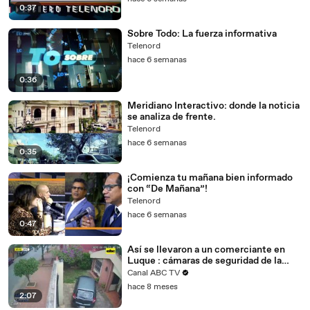
0:37
Sobre Todo: La fuerza informativa
Telenord
hace 6 semanas
0:36
Meridiano Interactivo: donde la noticia
se analiza de frente.
Telenord
hace 6 semanas
0:35
¡Comienza tu mañana bien informado
con “De Mañana”!
Telenord
hace 6 semanas
0:47
Así se llevaron a un comerciante en
Luque : cámaras de seguridad de la
zona registraron el momento
Canal ABC TV
hace 8 meses
2:07