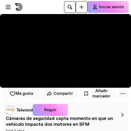
Saltar al reproductor
Saltar al contenido principal
Iniciar sesión
Añadir
Me gusta
Compartir
marcador
Seguir
Telenord
Cámaras de seguridad capta momento en que un
vehículo impacta dos motores en SFM