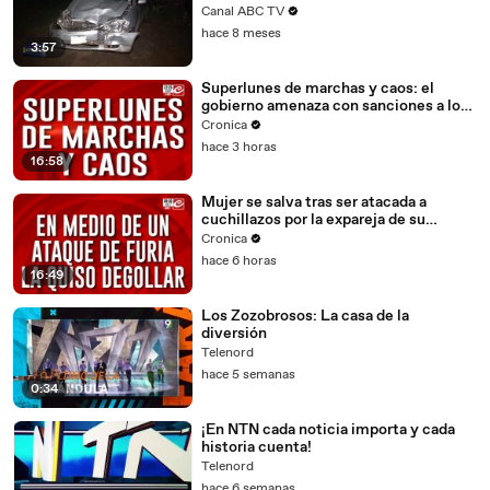
Canal ABC TV
hace 8 meses
3:57
Superlunes de marchas y caos: el
gobierno amenaza con sanciones a los
docentes
Cronica
hace 3 horas
16:58
Mujer se salva tras ser atacada a
cuchillazos por la expareja de su
marido
Cronica
hace 6 horas
16:49
Los Zozobrosos: La casa de la
diversión
Telenord
hace 5 semanas
0:34
¡En NTN cada noticia importa y cada
historia cuenta!
Telenord
hace 6 semanas