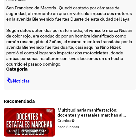
hace 2 años
San Francisco de Macorís- Quedó captado por cámaras de
seguridad, el momento en que un vehículo impacta dos motores
en la avenida Bienvenido fuertes Duarte de esta ciudad del Jaya.
Según datos obtenidos por este medio, el vehículo marca Nissan
de color rojo, era conducido por un hombre identificado como
ramón rosario gil de 42 años, el mismo mientras transitaba por la
avenida Bienvenido fuertes duarte, casi esquina Nino Rizek
perdió el control logrando impactar dos motocicletas, donde
ambas personas resultaron con leves lecciones en un hecho
ocurrido el pasado domingo.
Categoría
🗞
Noticias
Recomendada
Multitudinaria manifestación:
docentes y estatales marchan al
Congreso
Cronica
hace 5 horas
13:17
|
Próximamente