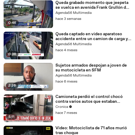
Queda grabado momento que jeepeta
se vuelca en avenida Frank Grullón de
SFM
Agenda56 Multimedia
hace 3 semanas
0:46
Queda captado en video aparatoso
accidente entre un camion de carga y
una jeepeta en SFM
Agenda56 Multimedia
hace 4 meses
0:38
Sujetos armados despojan a joven de
su motocicleta en SFM
Agenda56 Multimedia
hace 6 meses
2:26
Camioneta perdió el control chocó
contra varios autos que estaban
estacionados
Cronica
hace 7 meses
5:11
Video: Motociclista de 71 años murió
tras choque