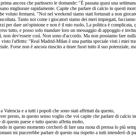
a prima ancora che partissero le domande: "È passata quasi una settiman
possano migliorare rapidamente. Capite che parlare di calcio in questi m
e voluto fermarsi. "Noi nel weekend siamo stati fortunati a non giocare,
scoltata. Tanto noi come i giocatori siamo dei meri impiegati, facciamo q
zi per dare un'opinione e non è il mio ruolo, La politica è complicata,
erso tutto, e posso solo mandare loro un messaggio di appoggio e invitare
sì, non dev'essere così. Non sono d'accordo. Ma non possiamo fare nulla
isto l'affetto: "Real Madrid-Milan è una partita speciale visti i miei tr
e. Forse non è ancora riuscito a tirare fuori tutto il suo potenziale, ma
alencia e a tutti i popoli che sono stati affettati da questo,
vere presto, in questo senso voglio che voi capite che parlare di calcio 
di questo paese e tutto questo affetta molto,
endo in questo momento cercherò di fare una ruota di prensa lo più sempl
domani mi piacerebbe parlare di questo ma rispetto a tutti intenderò di pa