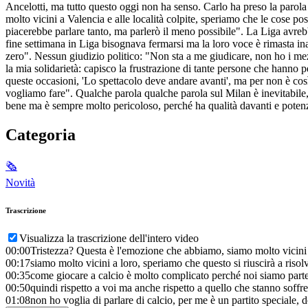
Ancelotti, ma tutto questo oggi non ha senso. Carlo ha preso la parol
molto vicini a Valencia e alle località colpite, speriamo che le cose 
piacerebbe parlare tanto, ma parlerò il meno possibile". La Liga avrebb
fine settimana in Liga bisognava fermarsi ma la loro voce è rimasta ina
zero". Nessun giudizio politico: "Non sta a me giudicare, non ho i mez
la mia solidarietà: capisco la frustrazione di tante persone che hanno p
queste occasioni, 'Lo spettacolo deve andare avanti', ma per non è co
vogliamo fare". Qualche parola qualche parola sul Milan è inevitabile, v
bene ma è sempre molto pericoloso, perché ha qualità davanti e potenzial
Categoria
🗞
Novità
Trascrizione
Visualizza la trascrizione dell'intero video
00:00
Tristezza? Questa è l'emozione che abbiamo, siamo molto vicini a V
00:17
siamo molto vicini a loro, speriamo che questo si riuscirà a risol
00:35
come giocare a calcio è molto complicato perché noi siamo parte 
00:50
quindi rispetto a voi ma anche rispetto a quello che stanno soffr
01:08
non ho voglia di parlare di calcio, per me è un partito speciale, 