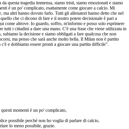
a da questa tragedia immensa, siamo tristi, siamo emozionati e siamo
omenti è un po' complicato, esattamente come giocare a calcio. Mi
 ma altri hanno dovuto farlo. Tutti gli allenatori hanno detto che nel
uello che ci dicono di fare e il nostro potere decisionale è pari a
 qui come altrove. Io guardo, soffro, m'informo e posso solo esprimere
 tutti i cittadini a dare una mano. C'è una frase che viene utilizzata in
, subiamo la decisione e siamo obbligati a fare qualcosa che non
ascorsi, ma penso che sarà anche molto bella. Il Milan non è partito
 c'è e dobbiamo essere pronti a giocare una partita difficile".
in questi momenti è un po' complicato,
ice possibile perché non ho voglia di parlare di calcio,
rlare lo meno possibile, grazie.