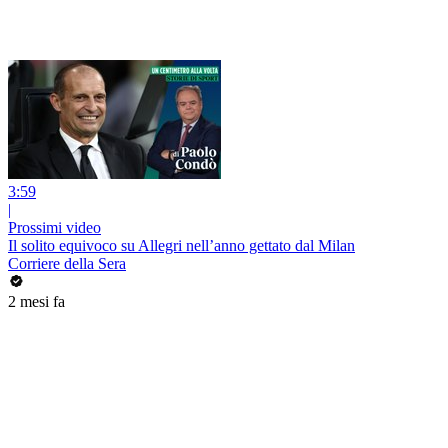
3:59
|
Prossimi video
Il solito equivoco su Allegri nell’anno gettato dal Milan
Corriere della Sera
2 mesi fa