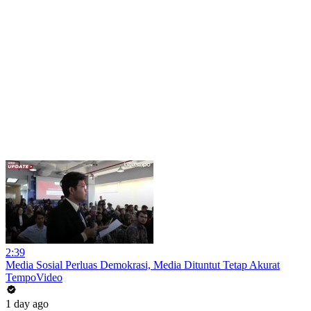
2:39
Media Sosial Perluas Demokrasi, Media Dituntut Tetap Akurat
TempoVideo
1 day ago