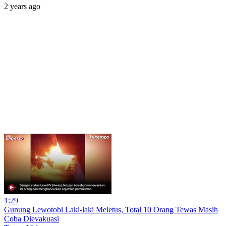
2 years ago
1:29
Gunung Lewotobi Laki-laki Meletus, Total 10 Orang Tewas Masih
Coba Dievakuasi