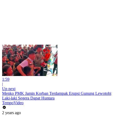
1:59
|
Up next
Menko PMK Jamin Korban Terdampak Erupsi Gunung Lewotobi
Laki-laki Segera Dapat Huntara
TempoVideo
2 years ago