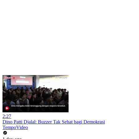
2:27
Dino Patti Djalal: Buzzer Tak Sehat bagi Demokrasi
TempoVideo