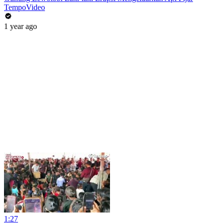
TempoVideo
1 year ago
1:27