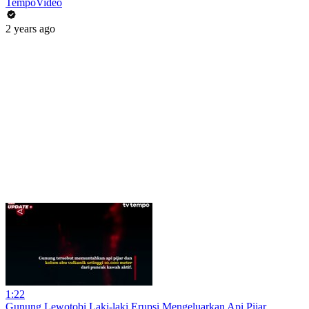
TempoVideo
2 years ago
1:22
Gunung Lewotobi Laki-laki Erupsi Mengeluarkan Api Pijar