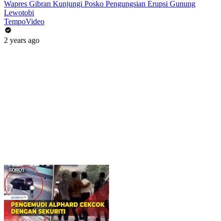
Wapres Gibran Kunjungi Posko Pengungsian Erupsi Gunung
Lewotobi
TempoVideo
2 years ago