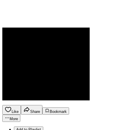
Like
Share
Bookmark
More
Add to Playlist