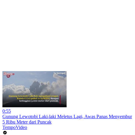
0:55
Gunung Lewotobi Laki-laki Meletus Lagi, Awas Panas Menyembur
5 Ribu Meter dari Puncak
TempoVideo