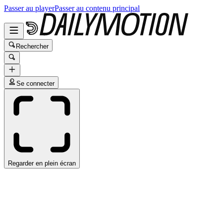
Passer au player
Passer au contenu principal
Rechercher
Se connecter
Regarder en plein écran