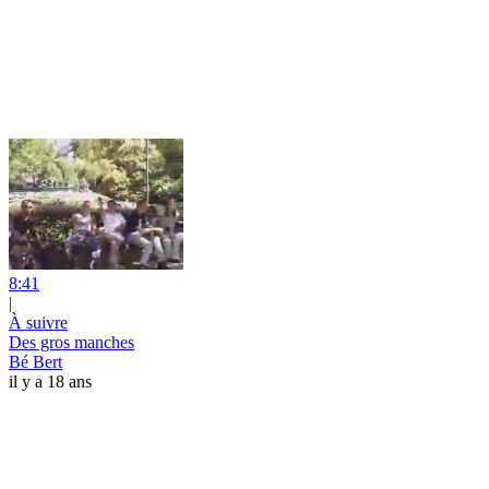
8:41
|
À suivre
Des gros manches
Bé Bert
il y a 18 ans