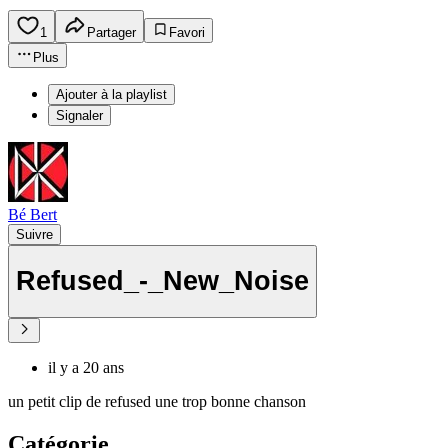
1
Partager
Favori
Plus
Ajouter à la playlist
Signaler
Bé Bert
Suivre
Refused_-_New_Noise
il y a 20 ans
un petit clip de refused une trop bonne chanson
Catégorie