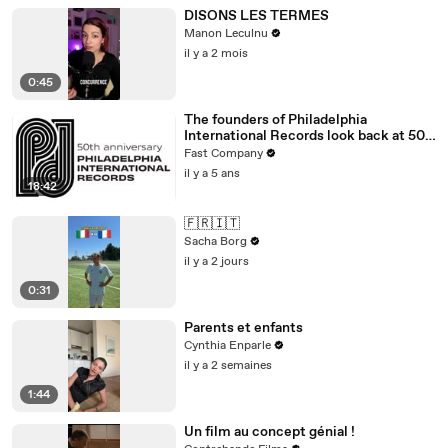
DISONS LES TERMES
Manon Leculnu
il y a 2 mois
0:45
The founders of Philadelphia
International Records look back at 50
years of Philly Soul
Fast Company
il y a 5 ans
18:42
🇫🇷🇮🇹
Sacha Borg
il y a 2 jours
0:31
Parents et enfants
Cynthia Enparle
il y a 2 semaines
1:44
Un film au concept génial !