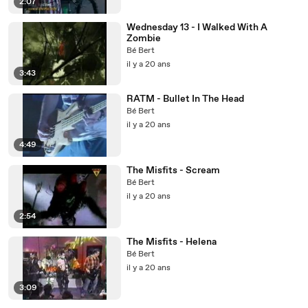
2:07
Wednesday 13 - I Walked With A
Zombie
Bé Bert
il y a 20 ans
3:43
RATM - Bullet In The Head
Bé Bert
il y a 20 ans
4:49
The Misfits - Scream
Bé Bert
il y a 20 ans
2:54
The Misfits - Helena
Bé Bert
il y a 20 ans
3:09