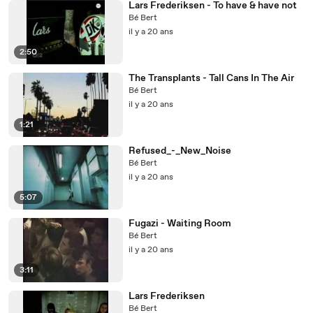
Lars Frederiksen - To have & have not
Bé Bert
il y a 20 ans
2:50
The Transplants - Tall Cans In The Air
Bé Bert
il y a 20 ans
1:21
Refused_-_New_Noise
Bé Bert
il y a 20 ans
5:07
Fugazi - Waiting Room
Bé Bert
il y a 20 ans
3:11
Lars Frederiksen
Bé Bert