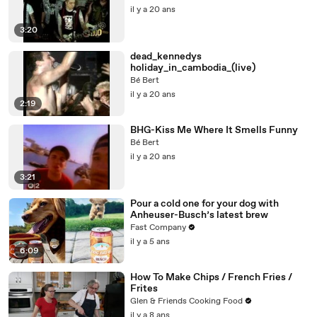
il y a 20 ans
3:20
dead_kennedys
holiday_in_cambodia_(live)
Bé Bert
il y a 20 ans
2:19
BHG-Kiss Me Where It Smells Funny
Bé Bert
il y a 20 ans
3:21
Pour a cold one for your dog with
Anheuser-Busch’s latest brew
Fast Company
il y a 5 ans
6:09
How To Make Chips / French Fries /
Frites
Glen & Friends Cooking Food
il y a 8 ans