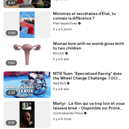
6:47
Ministres et secrétaires d'État, tu
connais la différence ?
Pierrespectives
il y a 5 jours
2:00
Woman born with no womb gives birth
to two children
Wochit
il y a 5 ans
1:03
MTB Team "Specialized Racing" does
the Wheel Change Challenge. | UCI
MTB 2018
Red Bull
il y a 8 ans
2:28
Martyr : Le film qui va trop loin et vous
laissera brisé – Disponible sur Prime
Video
Contrebande Films
il y a 8 mois
3:31