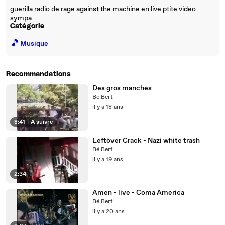
guerilla radio de rage against the machine en live ptite video
sympa
Catégorie
🎵
Musique
Recommandations
Des gros manches
Bé Bert
il y a 18 ans
8:41
|
À suivre
Leftöver Crack - Nazi white trash
Bé Bert
il y a 19 ans
2:34
Amen - live - Coma America
Bé Bert
il y a 20 ans