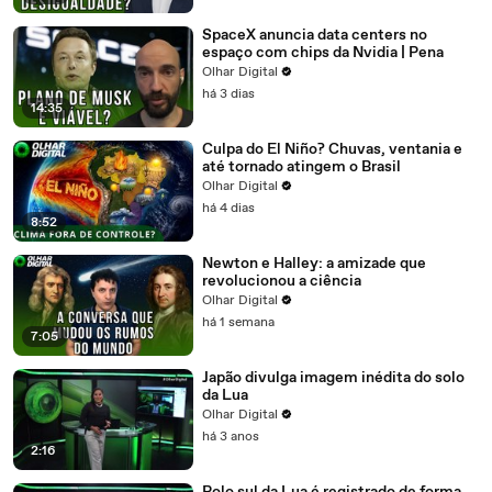
SpaceX anuncia data centers no
espaço com chips da Nvidia | Pena
Olhar Digital
há 3 dias
14:35
Culpa do El Niño? Chuvas, ventania e
até tornado atingem o Brasil
Olhar Digital
há 4 dias
8:52
Newton e Halley: a amizade que
revolucionou a ciência
Olhar Digital
há 1 semana
7:05
Japão divulga imagem inédita do solo
da Lua
Olhar Digital
há 3 anos
2:16