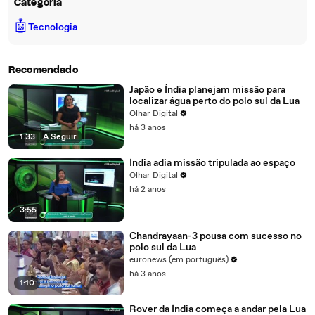
Categoria
🤖
Tecnologia
Recomendado
Japão e Índia planejam missão para
localizar água perto do polo sul da Lua
Olhar Digital
há 3 anos
1:33
|
A Seguir
Índia adia missão tripulada ao espaço
Olhar Digital
há 2 anos
3:55
Chandrayaan-3 pousa com sucesso no
polo sul da Lua
euronews (em português)
há 3 anos
1:10
Rover da Índia começa a andar pela Lua