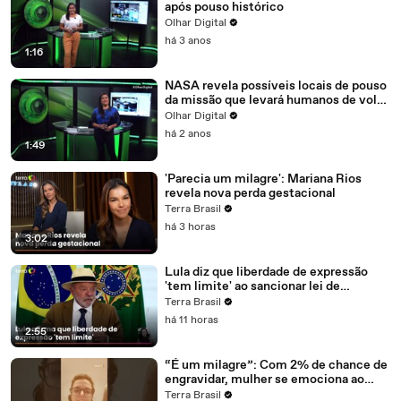
após pouso histórico
Olhar Digital
há 3 anos
1:16
NASA revela possíveis locais de pouso
da missão que levará humanos de volta
à Lua
Olhar Digital
há 2 anos
1:49
'Parecia um milagre': Mariana Rios
revela nova perda gestacional
Terra Brasil
há 3 horas
3:02
Lula diz que liberdade de expressão
'tem limite' ao sancionar lei de
proteção a menores de idade
Terra Brasil
há 11 horas
2:55
“É um milagre”: Com 2% de chance de
engravidar, mulher se emociona ao
testar positivo #shorts
Terra Brasil