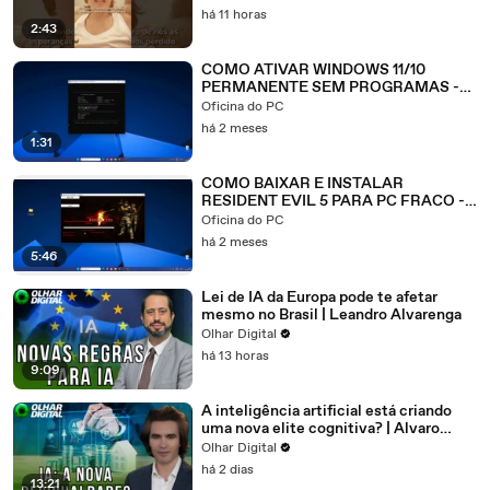
há 11 horas
2:43
COMO ATIVAR WINDOWS 11/10
PERMANENTE SEM PROGRAMAS -
ATUALIZADO 2026
Oficina do PC
há 2 meses
1:31
COMO BAIXAR E INSTALAR
RESIDENT EVIL 5 PARA PC FRACO -
ATUALIZADO 2026
Oficina do PC
há 2 meses
5:46
Lei de IA da Europa pode te afetar
mesmo no Brasil | Leandro Alvarenga
Olhar Digital
há 13 horas
9:09
A inteligência artificial está criando
uma nova elite cognitiva? | Alvaro
Machado Dias
Olhar Digital
há 2 dias
13:21