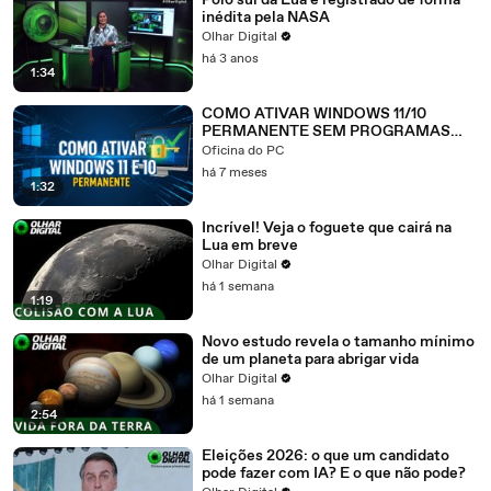
Polo sul da Lua é registrado de forma
inédita pela NASA
Olhar Digital
há 3 anos
1:34
COMO ATIVAR WINDOWS 11/10
PERMANENTE SEM PROGRAMAS
(2026)
Oficina do PC
há 7 meses
1:32
Incrível! Veja o foguete que cairá na
Lua em breve
Olhar Digital
há 1 semana
1:19
Novo estudo revela o tamanho mínimo
de um planeta para abrigar vida
Olhar Digital
há 1 semana
2:54
Eleições 2026: o que um candidato
pode fazer com IA? E o que não pode?