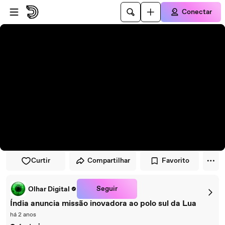
Pular para o player
Ir para o conteúdo principal
Conectar
Curtir
Compartilhar
Favorito
Seguir
Olhar Digital
Índia anuncia missão inovadora ao polo sul da Lua
há 2 anos