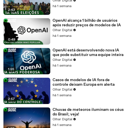
Olhar Digital
há 1 semana
2:43
OpenAI alcança 1 bilhão de usuários
após reduzir preços de modelos de IA
Olhar Digital
há 1 semana
0:49
OpenAI está desenvolvendo nova IA
que pode substituir uma equipe inteira
Olhar Digital
há 1 semana
1:51
Casos de modelos de IA fora de
controle deixam Europa em alerta
Olhar Digital
há 1 semana
2:57
Chuvas de meteoros iluminam os céus
do Brasil; veja!
Olhar Digital
há 1 semana