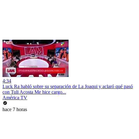
4:34
Luck Ra habló sobre su separación de La Joaqui y aclaró qué pasó
con Tuli Acosta Me hice cargo...
América TV
hace 7 horas