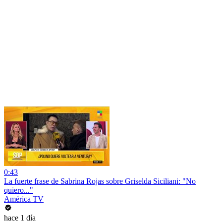
0:43
La fuerte frase de Sabrina Rojas sobre Griselda Siciliani: "No
quiero..."
América TV
hace 1 día