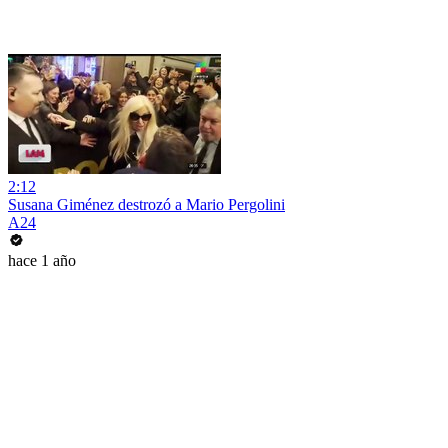
2:12
Susana Giménez destrozó a Mario Pergolini
A24
hace 1 año