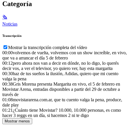
Categoría
🗞
Noticias
Transcripción
Mostrar la transcripción completa del vídeo
00:00
volvemos de vuelta, volvemos con un show increíble, en vivo,
que va a arrancar el día 5 de febrero
00:12
pero ahora nos van a decir en dónde, no lo digo, lo querés
decir vos, a ver el televisor, yo quiero ver, hay esta margarita
00:30
haz de tus sueños la ilusión, Adidas, quiero que mi cuento
valga la pena
00:38
Gris Morena presenta Margarita en vivo, el 5 de febrero en
Movistar Arena, entradas disponibles a partir del 29 de octubre a
través de
01:08
movistararena.com.ar, que tu cuento valga la pena, produce,
dale play
01:21
¿Cuánto tiene Movistar? 10.000, 10.000 personas, es como
hacer 3 reggs en un día, si hacemos 2 ni te digo
Mostrar menos