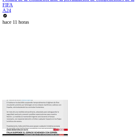
FIFA
A24
hace 11 horas