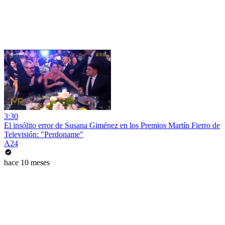
3:30
El insólito error de Susana Giménez en los Premios Martín Fierro de
Televisión: "Perdoname"
A24
hace 10 meses