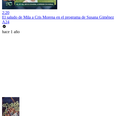
2:20
El saludo de Mila a Cris Morena en el programa de Susana Giménez
A24
hace 1 año