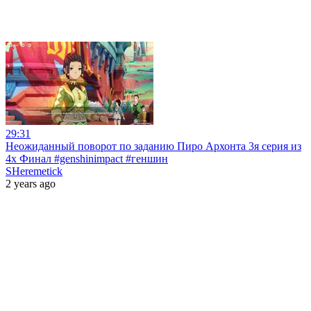
29:31
Неожиданный поворот по заданию Пиро Архонта 3я серия из
4х Финал #genshinimpact #геншин
SHeremetick
2 years ago