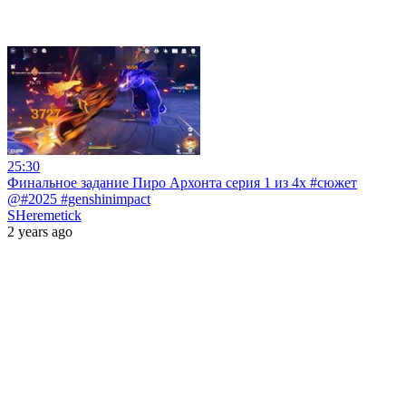
25:30
Финальное задание Пиро Архонта серия 1 из 4х #сюжет
@#2025 #genshinimpact
SHeremetick
2 years ago