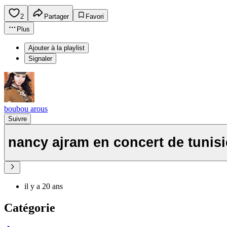
2
Partager
Favori
Plus
Ajouter à la playlist
Signaler
boubou arous
Suivre
nancy ajram en concert de tunisi
il y a 20 ans
Catégorie