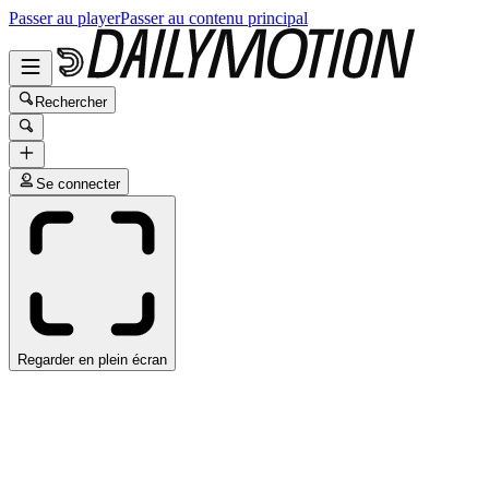
Passer au player
Passer au contenu principal
Rechercher
Se connecter
Regarder en plein écran