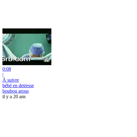
0:08
|
À suivre
bébé en detresse
boubou arous
il y a 20 ans